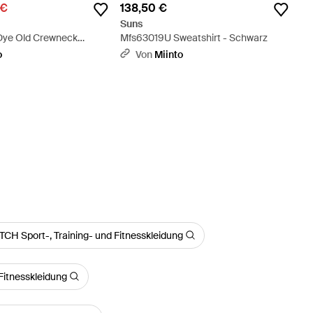
 €
138,50 €
Suns
Dye Old Crewneck
Mfs63019U Sweatshirt - Schwarz
 Orange
o
Von
Miinto
CH Sport-, Training- und Fitnesskleidung
Fitnesskleidung