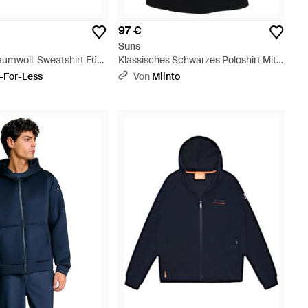
97 €
Suns
umwoll-Sweatshirt Für
Klassisches Schwarzes Poloshirt Mit
u
Fluoreszierendem Tag-Detail -
-For-Less
Von
Miinto
Schwarz