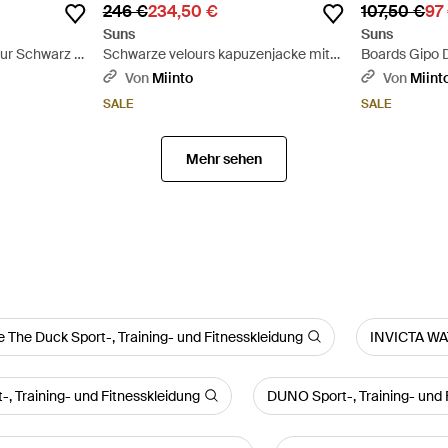
246 €
234,50 €
107,50 €
97
Suns
Suns
our Schwarz -
Schwarze velours kapuzenjacke mit
Boards Gipo 
neopren-details - Schwarz
Sweatshirt -
Von
Miinto
Von
Miint
SALE
SALE
Mehr sehen
 The Duck Sport-, Training- und Fitnesskleidung
INVICTA WAT
-, Training- und Fitnesskleidung
DUNO Sport-, Training- und 