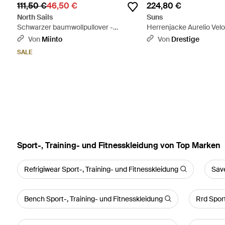
111,50 €
46,50 €
224,80 €
North Sails
Suns
Schwarzer baumwollpullover -
Herrenjacke Aurelio Vel
Schwarz
Schwarz
Von
Miinto
Von
Drestige
SALE
Sport-, Training- und Fitnesskleidung von Top Marken
Refrigiwear Sport-, Training- und Fitnesskleidung
Save
Bench Sport-, Training- und Fitnesskleidung
Rrd Sport