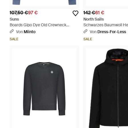
107,50 €
97 €
142 €
61 €
Suns
North Sails
Boards Gipo Dye Old Crewneck
Schwarzes Baumwoll He
Sweatshirt - Blau
Sweatshirt - Grau
Von
Miinto
Von
Dress-For-Less
SALE
SALE