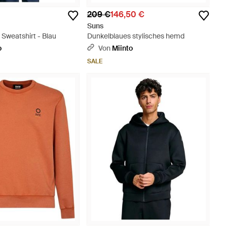
209 €
146,50 €
Suns
Sweatshirt - Blau
Dunkelblaues stylisches hemd
o
Von
Miinto
SALE