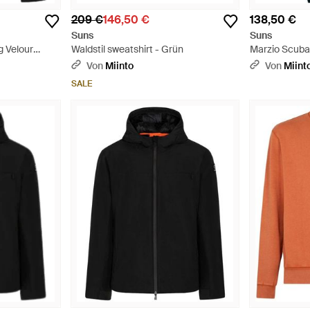
209 €
146,50 €
138,50 €
Suns
Suns
g Velour
Waldstil sweatshirt - Grün
Marzio Scuba 
Von
Miinto
Von
Miint
SALE