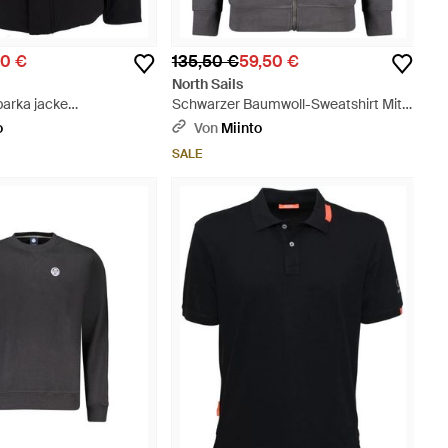
50 €
135,50 €
59,50 €
North Sails
parka jacke
Schwarzer Baumwoll-Sweatshirt Mit
 winter parka jacke
Reißverschluss Und Logo - Grau
o
Von
Miinto
e winter parka jacke mit
SALE