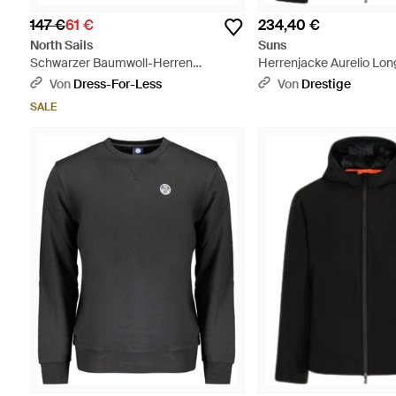
147 €
61 €
234,40 €
North Sails
Suns
Schwarzer Baumwoll-Herren
Herrenjacke Aurelio Lon
Sweatshirt - Grau
Schwarz - Schwarz
Von
Dress-For-Less
Von
Drestige
SALE