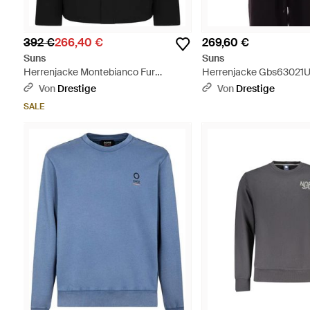
392 €
266,40 €
269,60 €
Suns
Suns
Herrenjacke Montebianco Fur
Herrenjacke Gbs63021
Schwarz - Schwarz
Schwarze Militarjacke S
Von
Drestige
Von
Drestige
SALE