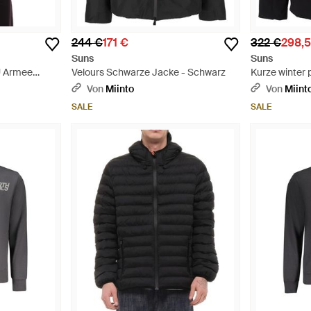
244 €
171 €
322 €
298,
Suns
Suns
U Armee
Velours Schwarze Jacke - Schwarz
Kurze winter 
chwarz - Blau
schwarz,kurze
Von
Miinto
Von
Miint
olivgrün,blau
SALE
SALE
kapuze