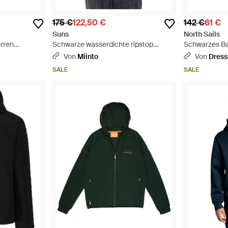
175 €
122,50 €
142 €
61 €
Suns
North Sails
rren
Schwarze wasserdichte ripstop
Schwarzes Ba
reisejacke - Schwarz
Herren - Gra
Von
Miinto
Von
Dress
SALE
SALE