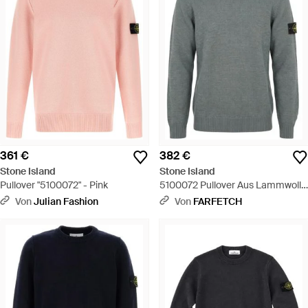
361 €
382 €
Stone Island
Stone Island
Pullover "5100072" - Pink
5100072 Pullover Aus Lammwolle
Mit Rundhalsausschnitt Und
Von
Julian Fashion
Von
FARFETCH
Geripptem Besatz - Grau