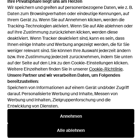
Ihre Privatsphäre liegt uns am Herzen
Startseite
Herren Strickwaren
Stone Island Strickwaren
5100072
Wir speichern und greifen auf personenbezogene Daten, wie z. B.
Lambswool
Daten zum Browsingverhalten oder eindeutige Kennungen, auf
Ihrem Gerät zu. Wenn Sie auf Annehmen klicken, werden die
Tracking-Technologien aktiviert. Wenn Sie auf Alle ablehnen oder
auf Ihre Zustimmung zurückziehen klicken, werden diese
deaktiviert. Wenn Tracker deaktiviert sind, kann es sein, dass
Ihnen einige Inhalte und Werbung angezeigt werden, die für Sie
Hilfe und Informationen
weniger relevant sind. Sie können Ihre Auswahl jederzeit ändern
bzw. Ihre Zustimmung jederzeit zurücknehmen, indem Sie unten
auf der Seite auf den Link zu den Cookie-Einstellungen klicken.
Weitere Einzelheiten finden Sie in unserer
Cookie-Richtlinie
.
Unsere Partner und wir verarbeiten Daten, um Folgendes
bereitzustellen:
Speichern von Informationen auf einem Gerät und/oder Zugriff
darauf. Personalisierte Werbung und Inhalte, Messen von
Werbung und Inhalten, Zielgruppenforschung und die
Entwicklung von Diensten.
Annehmen
Alle ablehnen