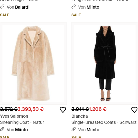
Von
Balardi
Von
Miinto
SALE
SALE
3.572 €
3.393,50 €
3.014 €
1.206 €
Yves Salomon
Blancha
Shearling Coat - Natur
Single-Breasted Coats - Schwarz
Von
Miinto
Von
Miinto
SALE
SALE