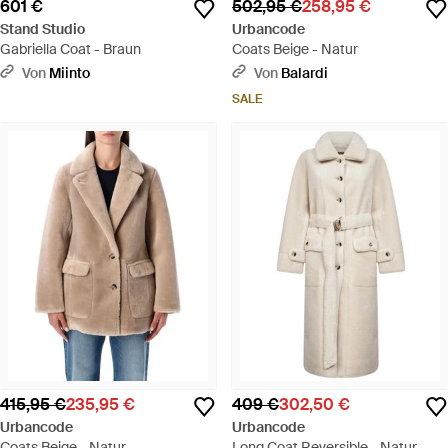
601 €
502,95 €
258,95 €
Stand Studio
Urbancode
Gabriella Coat - Braun
Coats Beige - Natur
Von
Miinto
Von
Balardi
SALE
415,95 €
235,95 €
409 €
302,50 €
Urbancode
Urbancode
Coats Beige - Natur
Long Coat Reversible - Natur