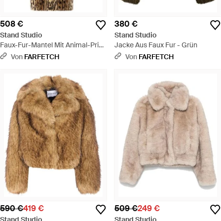
508 €
380 €
Stand Studio
Stand Studio
Faux-Fur-Mantel Mit Animal-Print
Jacke Aus Faux Fur - Grün
- Mehrfarbig
Von
FARFETCH
Von
FARFETCH
590 €
419 €
509 €
249 €
Stand Studio
Stand Studio