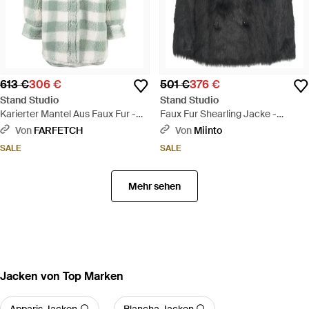
613 €
306 €
501 €
376 €
Stand Studio
Stand Studio
Karierter Mantel Aus Faux Fur -
Faux Fur Shearling Jacke -
Grün
Schwarz
Von
FARFETCH
Von
Miinto
SALE
SALE
Mehr sehen
Jacken von Top Marken
Apparis Jacken
Blancha Jacken