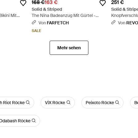
168 €
163 €
251 €
Solid & Striped
Solid & Strip
ikini Mit
The Nina Badeanzug Mit Gürtel -
Knopfverschlu
Schwarz
Von
FARFETCH
Von
REVO
SALE
Mehr sehen
h Riot Röcke
ViX Röcke
Peixoto Röcke
B
 Odabash Röcke