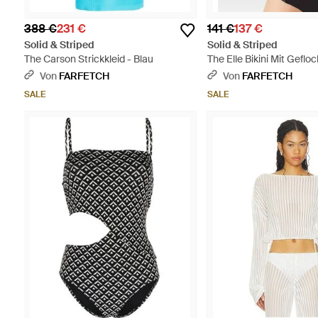
388 €
231 €
141 €
137 €
Solid & Striped
Solid & Striped
The Carson Strickkleid - Blau
The Elle Bikini Mit Gefl
Besatz - Schwarz
Von
FARFETCH
Von
FARFETCH
SALE
SALE