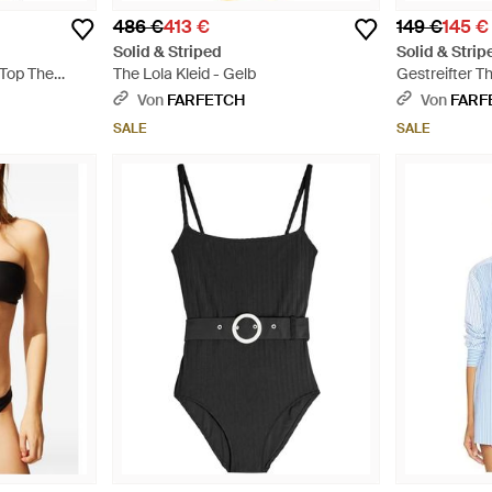
486 €
413 €
149 €
145 €
Solid & Striped
Solid & Strip
Top The
The Lola Kleid - Gelb
Gestreifter 
Rot
Von
FARFETCH
Von
FARF
SALE
SALE