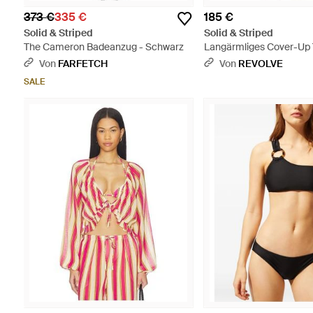
373 €
335 €
185 €
Solid & Striped
Solid & Striped
The Cameron Badeanzug - Schwarz
Langärmliges Cover-Up 
Athena - Weiß
Von
FARFETCH
Von
REVOLVE
SALE