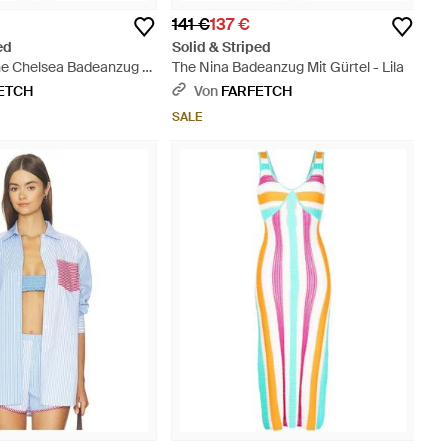
141 €
137 €
ed
Solid & Striped
The Chelsea Badeanzug -
The Nina Badeanzug Mit Gürtel - Lila
ETCH
Von
FARFETCH
SALE