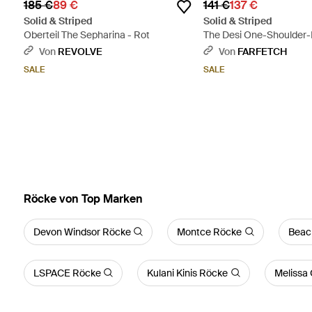
185 €
89 €
141 €
137 €
Solid & Striped
Solid & Striped
Oberteil The Sepharina - Rot
The Desi One-Shoulder-B
Ringdetail - Schwarz
Von
REVOLVE
Von
FARFETCH
SALE
SALE
Röcke von Top Marken
Devon Windsor Röcke
Montce Röcke
Beac
LSPACE Röcke
Kulani Kinis Röcke
Melissa