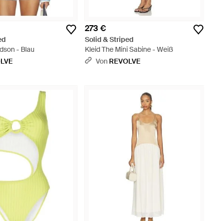
273 €
ed
Solid & Striped
dson - Blau
Kleid The Mini Sabine - Weiß
LVE
Von
REVOLVE