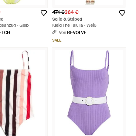
€
471 €
364 €
ed
Solid & Striped
adeanzug - Gelb
Kleid The Talulla - Weiß
ETCH
Von
REVOLVE
SALE