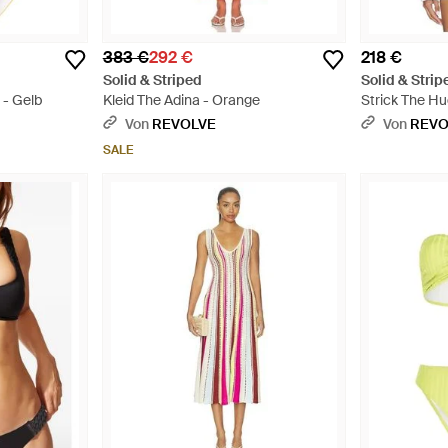
383 €
292 €
218 €
Solid & Striped
Solid & Strip
- Gelb
Kleid The Adina - Orange
Strick The Hu
Von
REVOLVE
Von
REVO
SALE