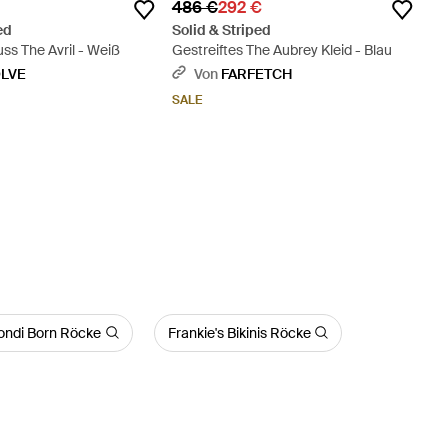
486 €
292 €
ed
Solid & Striped
ss The Avril - Weiß
Gestreiftes The Aubrey Kleid - Blau
LVE
Von
FARFETCH
SALE
ondi Born Röcke
Frankie's Bikinis Röcke