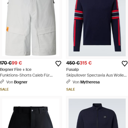
170 €
99 €
450 €
315 €
Bogner Fire + Ice
Fusalp
Funktions-Shorts Caleb Für
Skipullover Spectavia Aus Wolle
Herren - Grau
Und Kaschmir - Blau
Von
Bogner
Von
Mytheresa
SALE
SALE