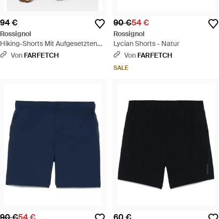
94 €
90 €
54 €
Rossignol
Rossignol
Hiking-Shorts Mit Aufgesetzten
Lycian Shorts - Natur
Taschen - Schwarz
Von
FARFETCH
Von
FARFETCH
SALE
90 €
54 €
60 €