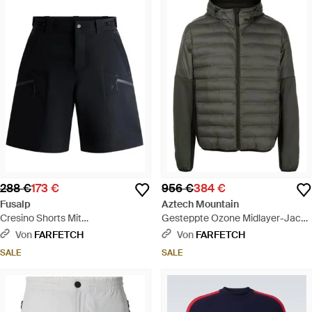
288 €
173 €
956 €
384 €
Fusalp
Aztech Mountain
Cresino Shorts Mit
Gesteppte Ozone Midlayer-Jacke
Reißverschlusstaschen -
Aus Fleece - Grau
Von
FARFETCH
Von
FARFETCH
Schwarz
SALE
SALE