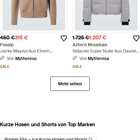
450 €
315 €
1.725 €
1.207 €
Fusalp
Aztech Mountain
Jacke Mayeul Aus Einem
Skijacke Super Nuke Aus Daunen
Wollgemisch - Natur
- Grau
Von
Mytheresa
Von
Mytheresa
SALE
SALE
Mehr sehen
Kurze Hosen und Shorts von Top Marken
Bogner Fire + Ice Kurze Hosen und Shorts