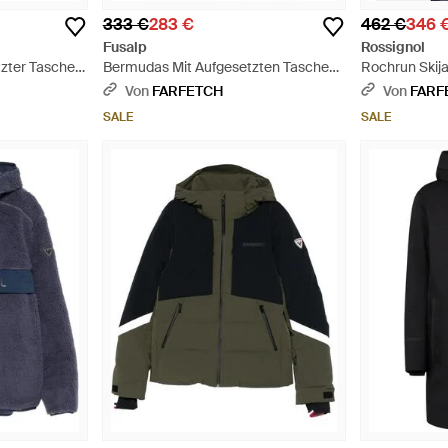
333 €
283 €
462 €
346 
Fusalp
Rossignol
zter Tasche -
Bermudas Mit Aufgesetzten Taschen
Rochrun Skija
- Blau
Von
FARFETCH
Von
FARF
SALE
SALE