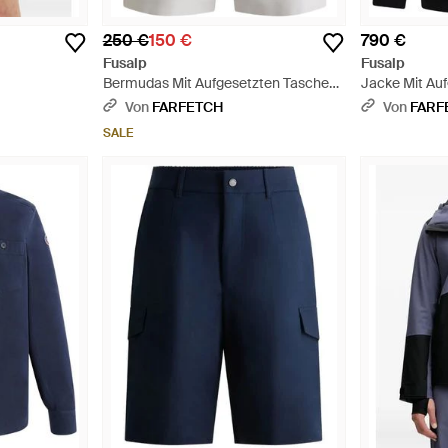
250 €
150 €
790 €
Fusalp
Fusalp
Bermudas Mit Aufgesetzten Taschen
Jacke Mit Au
- Grau
Schwarz
Von
FARFETCH
Von
FARF
SALE