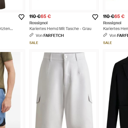
110 €
65 €
110 €
65 €
Rossignol
Rossignol
etzten
Kariertes Hemd Mit Tasche - Grau
Kariertes He
Von
FARFETCH
Von
FARF
SALE
SALE