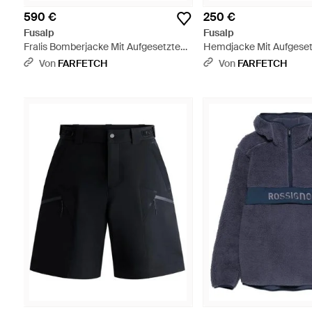
590 €
250 €
Fusalp
Fusalp
Fralis Bomberjacke Mit Aufgesetzten
Hemdjacke Mit Aufgeset
Chambray-Taschen - Weiß
Blau
Von
FARFETCH
Von
FARFETCH