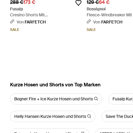
288 €
173 €
129 €
64 €
Fusalp
Rossignol
Cresino Shorts Mit
Fleece-Windbreaker Mi
Reißverschlusstaschen - Schwarz
Reißverschluss - Blau
Von
FARFETCH
Von
FARFETCH
SALE
SALE
Kurze Hosen und Shorts von Top Marken
Bogner Fire + Ice Kurze Hosen und Shorts
Fusalp Kur
Helly Hansen Kurze Hosen und Shorts
Save The Duck