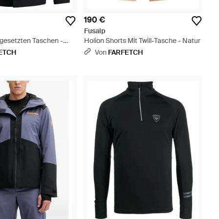
190 €
Fusalp
fgesetzten Taschen -
Holion Shorts Mit Twill-Tasche - Natur
ETCH
Von
FARFETCH