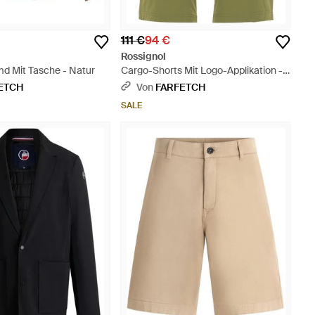
111 €
94 €
Rossignol
md Mit Tasche - Natur
Cargo-Shorts Mit Logo-Applikation -
Grün
ETCH
Von
FARFETCH
SALE