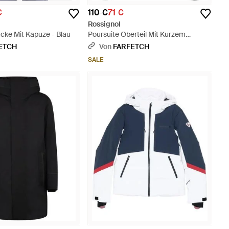
€
110 €
71 €
Rossignol
cke Mit Kapuze - Blau
Poursuite Oberteil Mit Kurzem
Reißverschluss - Schwarz
ETCH
Von
FARFETCH
SALE