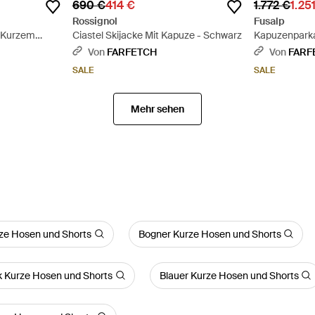
690 €
414 €
1.772 €
1.25
Rossignol
Fusalp
t Kurzem
Ciastel Skijacke Mit Kapuze - Schwarz
Kapuzenparka
Taschen - Sc
Von
FARFETCH
Von
FARF
SALE
SALE
Mehr sehen
ze Hosen und Shorts
Bogner Kurze Hosen und Shorts
 Kurze Hosen und Shorts
Blauer Kurze Hosen und Shorts