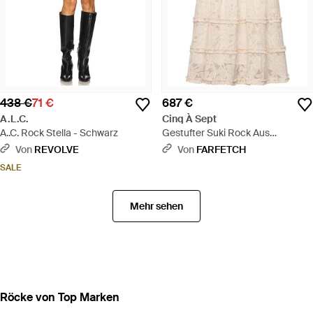
438 €
71 €
687 €
A.L.C.
Cinq À Sept
A..C. Rock Stella - Schwarz
Gestufter Suki Rock Aus
Blumenspitze - Weiß
Von
REVOLVE
Von
FARFETCH
SALE
Mehr sehen
Röcke von Top Marken