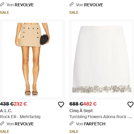
Von
REVOLVE
Von
REVOLVE
SALE
SALE
438 €
232 €
688 €
482 €
A.L.C.
Cinq À Sept
Rock Elli - Mehrfarbig
Tumbling Flowers Adona Rock -
Weiß
Von
REVOLVE
Von
FARFETCH
SALE
SALE