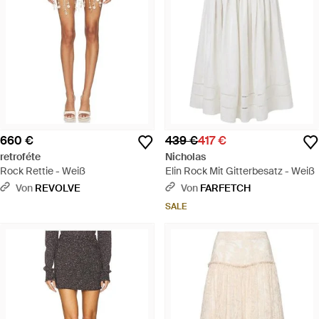
660 €
439 €
417 €
retroféte
Nicholas
Rock Rettie - Weiß
Elin Rock Mit Gitterbesatz - Weiß
Von
REVOLVE
Von
FARFETCH
SALE