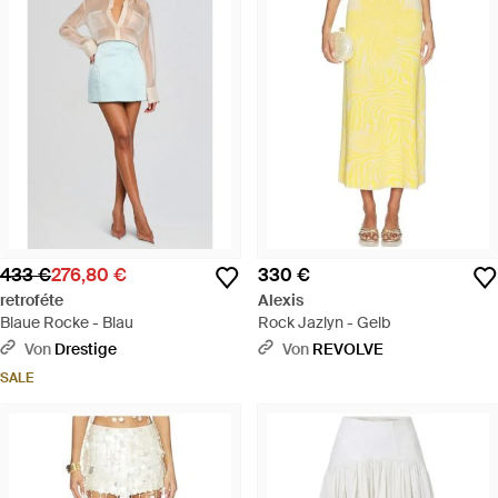
433 €
276,80 €
330 €
retroféte
Alexis
Blaue Rocke - Blau
Rock Jazlyn - Gelb
Von
Drestige
Von
REVOLVE
SALE