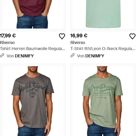
17,99 €
16,99 €
Riverso
Riverso
Tshirt Herren Baumwolle Regular
T-Shirt RIVLeon O-Neck Regular
Fit Rivleon - Rot
Fit - Grün
Von
DENIMFY
Von
DENIMFY