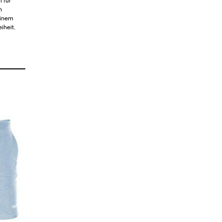
 für
n
einem
iheit.