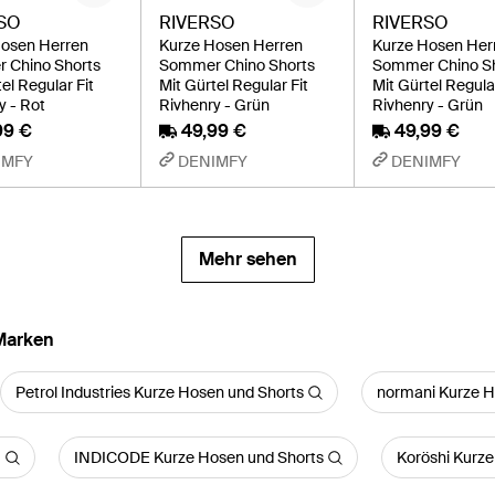
SO
RIVERSO
RIVERSO
Hosen Herren
Kurze Hosen Herren
Kurze Hosen Her
 Chino Shorts
Sommer Chino Shorts
Sommer Chino S
el Regular Fit
Mit Gürtel Regular Fit
Mit Gürtel Regular
y - Rot
Rivhenry - Grün
Rivhenry - Grün
99 €
49,99 €
49,99 €
IMFY
DENIMFY
DENIMFY
Mehr sehen
Marken
Petrol Industries Kurze Hosen und Shorts
normani Kurze H
INDICODE Kurze Hosen und Shorts
Koröshi Kurze