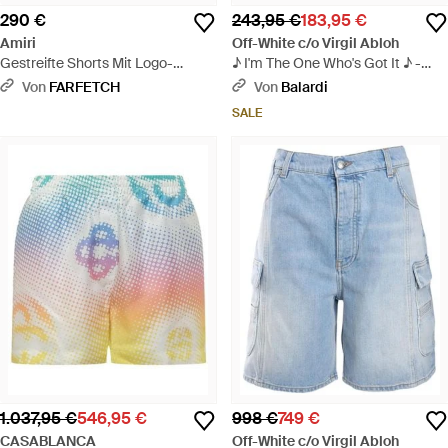
290 €
243,95 €
183,95 €
Amiri
Off-White c/o Virgil Abloh
Gestreifte Shorts Mit Logo-
♪ I'm The One Who's Got It ♪ -
Stickerei - Schwarz
Blau
Von
FARFETCH
Von
Balardi
SALE
1.037,95 €
546,95 €
998 €
749 €
CASABLANCA
Off-White c/o Virgil Abloh