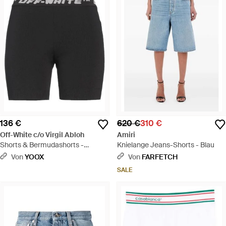
136 €
620 €
310 €
Off-White c/o Virgil Abloh
Amiri
Shorts & Bermudashorts -
Knielange Jeans-Shorts - Blau
Schwarz
Von
YOOX
Von
FARFETCH
SALE