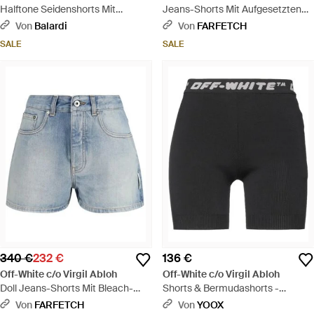
Halftone Seidenshorts Mit
Jeans-Shorts Mit Aufgesetzten
Farbverlauf-Optik - Blau
Taschen - Blau
Von
Balardi
Von
FARFETCH
SALE
SALE
340 €
232 €
136 €
Off-White c/o Virgil Abloh
Off-White c/o Virgil Abloh
Doll Jeans-Shorts Mit Bleach-
Shorts & Bermudashorts -
Effekt - Blau
Schwarz
Von
FARFETCH
Von
YOOX