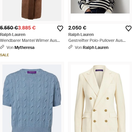
5.550 €
3.885 €
2.050 €
Ralph Lauren
Ralph Lauren
Wendbarer Mantel Wilmer Aus
Gestreifter Polo-Pullover Aus
Shearling - Braun
Kaschmir - Grau
Von
Mytheresa
Von
Ralph Lauren
SALE