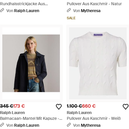
Rundhalsstrickjacke Aus
Pullover Aus Kaschmir - Natur
Kaschmir - Braun
Von
Ralph Lauren
Von
Mytheresa
SALE
345 €
173 €
1.100 €
660 €
Ralph Lauren
Ralph Lauren
Balmacaan-Mantel Mit Kapuze -
Pullover Aus Kaschmir - Weiß
Schwarz
Von
Ralph Lauren
Von
Mytheresa