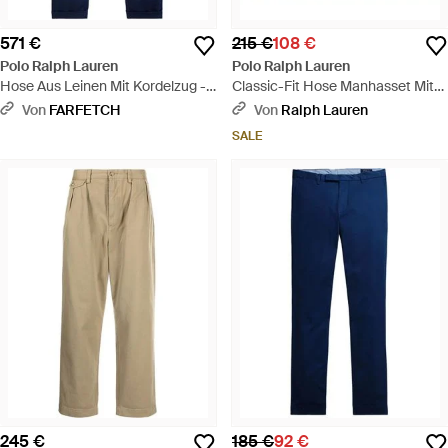
571 €
215 €
108 €
Polo Ralph Lauren
Polo Ralph Lauren
Hose Aus Leinen Mit Kordelzug -
Classic-Fit Hose Manhasset Mit
Blau
Leinen - Blau
Von
FARFETCH
Von
Ralph Lauren
SALE
245 €
185 €
92 €