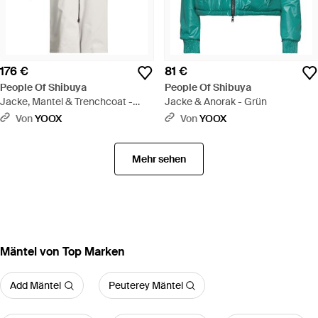
176 €
81 €
People Of Shibuya
People Of Shibuya
Jacke, Mantel & Trenchcoat -
Jacke & Anorak - Grün
Weiß
Von
YOOX
Von
YOOX
Mehr sehen
Mäntel von Top Marken
Add Mäntel
Peuterey Mäntel