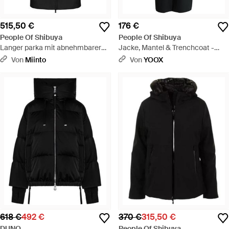
515,50 €
176 €
People Of Shibuya
People Of Shibuya
Langer parka mit abnehmbarer
Jacke, Mantel & Trenchcoat -
kapuze - Schwarz
Schwarz
Von
Miinto
Von
YOOX
618 €
492 €
370 €
315,50 €
DUNO
People Of Shibuya