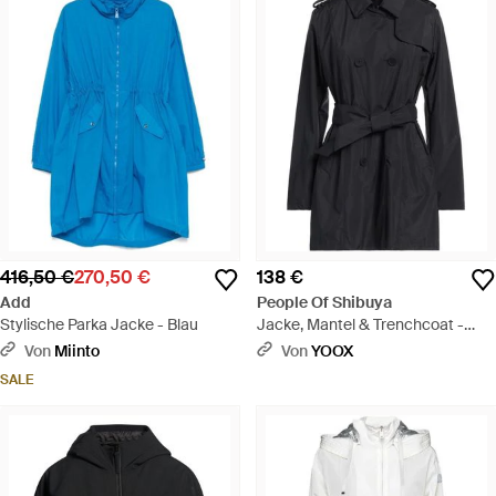
416,50 €
270,50 €
138 €
Add
People Of Shibuya
Stylische Parka Jacke - Blau
Jacke, Mantel & Trenchcoat -
Schwarz
Von
Miinto
Von
YOOX
SALE