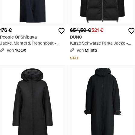
176 €
654,50 €
521 €
People Of Shibuya
DUNO
Jacke, Mantel & Trenchcoat -
Kurze Schwarze Parka Jacke -
Blau
Schwarz
Von
YOOX
Von
Miinto
SALE