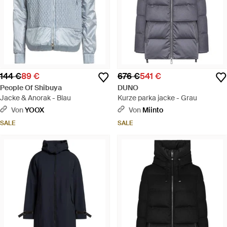
144 €
89 €
676 €
541 €
People Of Shibuya
DUNO
Jacke & Anorak - Blau
Kurze parka jacke - Grau
Von
YOOX
Von
Miinto
SALE
SALE