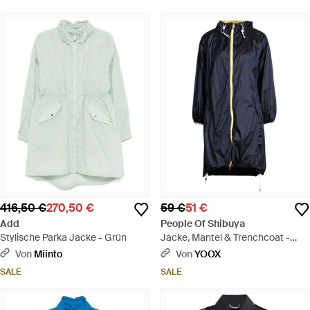
416,50 €
270,50 €
59 €
51 €
Add
People Of Shibuya
Stylische Parka Jacke - Grün
Jacke, Mantel & Trenchcoat -
Blau
Von
Miinto
Von
YOOX
SALE
SALE