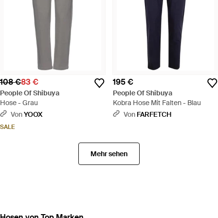
108 €
83 €
195 €
People Of Shibuya
People Of Shibuya
Hose - Grau
Kobra Hose Mit Falten - Blau
Von
YOOX
Von
FARFETCH
SALE
Mehr sehen
Hosen von Top Marken