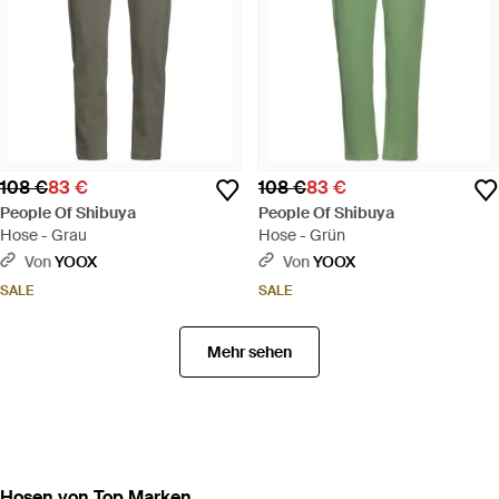
108 €
83 €
108 €
83 €
People Of Shibuya
People Of Shibuya
Hose - Grau
Hose - Grün
Von
YOOX
Von
YOOX
SALE
SALE
Mehr sehen
Hosen von Top Marken