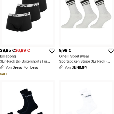
39,95 €
26,99 €
9,99 €
Billabong
O'neill Sportswear
3Er-Pack Bg-Boxershorts Für
Sportsocken Stripe 3Er Pack -
Herren - Schwarz
Weiß
Von
Dress-For-Less
Von
DENIMFY
SALE