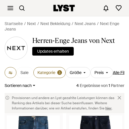
Startseite
Next
Next Bekleidung
Next Jeans
Next Enge
Jeans
Herren-Enge Jeans von Next
Updates erhalten
Sale
Kategorie
Größe
Preis
Alle Filte
3
Sortieren nach
4
Ergebnisse
von
1
Partner
Provisionen und andere an Lyst gezahlte Leistungen können das
Ranking des Artikels bei dieser Suche beeinflussen. Weitere
Informationen darüber, wie wir Artikel einstufen, finden Sie
hier
.