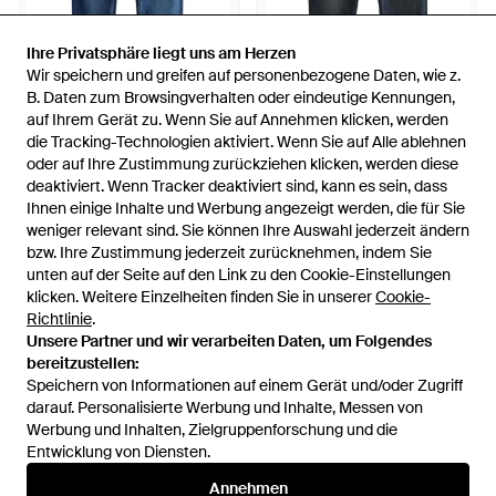
Ihre Privatsphäre liegt uns am Herzen
Ihre Privatsphäre liegt uns am Herzen
Wir speichern und greifen auf personenbezogene Daten, wie z.
Wir speichern und greifen auf personenbezogene Daten, wie z.
B. Daten zum Browsingverhalten oder eindeutige Kennungen,
B. Daten zum Browsingverhalten oder eindeutige Kennungen,
auf Ihrem Gerät zu. Wenn Sie auf Annehmen klicken, werden
auf Ihrem Gerät zu. Wenn Sie auf Annehmen klicken, werden
53 €
53 €
die Tracking-Technologien aktiviert. Wenn Sie auf Alle ablehnen
die Tracking-Technologien aktiviert. Wenn Sie auf Alle ablehnen
Next
Next
oder auf Ihre Zustimmung zurückziehen klicken, werden diese
oder auf Ihre Zustimmung zurückziehen klicken, werden diese
Jeans - Blau
Jeans - Blau
deaktiviert. Wenn Tracker deaktiviert sind, kann es sein, dass
deaktiviert. Wenn Tracker deaktiviert sind, kann es sein, dass
Von
ABOUT YOU
Von
ABOUT YOU
Ihnen einige Inhalte und Werbung angezeigt werden, die für Sie
Ihnen einige Inhalte und Werbung angezeigt werden, die für Sie
weniger relevant sind. Sie können Ihre Auswahl jederzeit ändern
weniger relevant sind. Sie können Ihre Auswahl jederzeit ändern
bzw. Ihre Zustimmung jederzeit zurücknehmen, indem Sie
bzw. Ihre Zustimmung jederzeit zurücknehmen, indem Sie
unten auf der Seite auf den Link zu den Cookie-Einstellungen
unten auf der Seite auf den Link zu den Cookie-Einstellungen
klicken. Weitere Einzelheiten finden Sie in unserer
klicken. Weitere Einzelheiten finden Sie in unserer
Cookie-
Cookie-
Richtlinie
Richtlinie
.
.
Unsere Partner und wir verarbeiten Daten, um Folgendes
Unsere Partner und wir verarbeiten Daten, um Folgendes
bereitzustellen:
bereitzustellen:
Speichern von Informationen auf einem Gerät und/oder Zugriff
Speichern von Informationen auf einem Gerät und/oder Zugriff
darauf. Personalisierte Werbung und Inhalte, Messen von
darauf. Personalisierte Werbung und Inhalte, Messen von
Werbung und Inhalten, Zielgruppenforschung und die
Werbung und Inhalten, Zielgruppenforschung und die
Entwicklung von Diensten.
Entwicklung von Diensten.
International
Annehmen
Annehmen