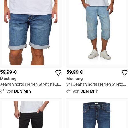
59,99 €
59,99 €
Mustang
Mustang
Jeans Shorts Herren Stretch Kurz
3/4 Jeans Shorts Herren Stretch
Regular Fit Chicago Real X - Blau
Straight Fit Freemont - Blau
Von
DENIMFY
Von
DENIMFY