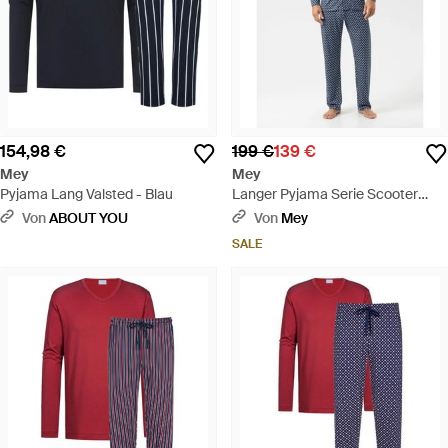
154,98 €
199 €
139 €
Mey
Mey
Pyjama Lang Valsted - Blau
Langer Pyjama Serie Scooter
Venture Marine - Blau
Von
ABOUT YOU
Von
Mey
SALE