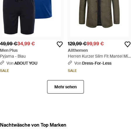
49,99 €
34,99 €
129,99 €
99,99 €
Men Plus
Allthemen
Pyjama - Blau
Herren Kurzer Slim Fit Mantel Mit
Stehkragen Business Casual
Von
ABOUT YOU
Von
Dress-For-Less
Wollmantel - Grün
SALE
SALE
Mehr sehen
Nachtwäsche von Top Marken