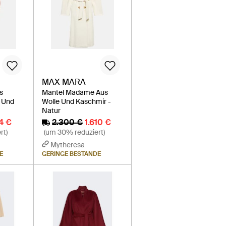
MAX MARA
s
Mantel Madame Aus
e Und
Wolle Und Kaschmir -
Natur
14 €
2.300 €
1.610 €
rt)
(um 30% reduziert)
Mytheresa
E
GERINGE BESTÄNDE