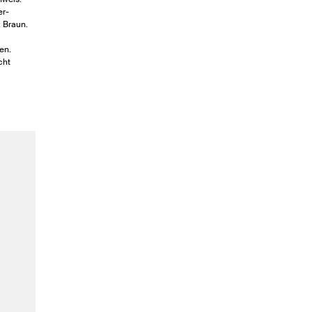
er-
: Braun.
en.
cht