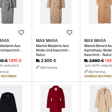
MARA
MAX MARA
MAX MARA
 Madame Aus
Mantel Madame Aus
Mantel Berard Au
nd Kaschmir -
Wolle Und Kaschmir -
Kamelhaar, Woll
Natur
Kaschmir - Natur
00 €
1.610 €
2.300 €
2.690 €
1.6
% reduziert)
(um 40% reduzie
Mytheresa
eresa
Mytheresa
E BESTÄNDE
GERINGE BESTÄND