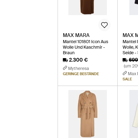
MAX MARA
MAX 
Mantel 101801 Icon Aus
Mantel 
Wolle Und Kaschmir -
Wolle, 
Braun
Seide -
2.300 €
699
(um 20
Mytheresa
Max 
GERINGE BESTÄNDE
SALE