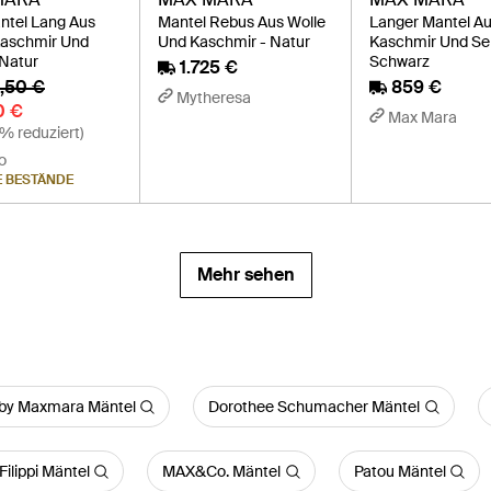
ntel Lang Aus
Mantel Rebus Aus Wolle
Langer Mantel Au
Kaschmir Und
Und Kaschmir - Natur
Kaschmir Und Sei
 Natur
Schwarz
1.725 €
,50 €
859 €
Mytheresa
0 €
Max Mara
% reduziert)
o
E BESTÄNDE
Mehr sehen
by Maxmara Mäntel
Dorothee Schumacher Mäntel
Filippi Mäntel
MAX&Co. Mäntel
Patou Mäntel