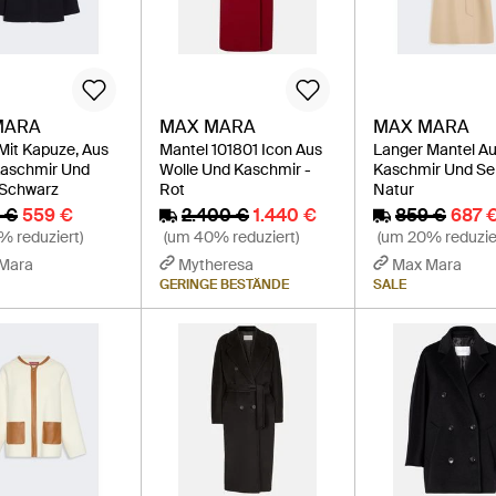
MARA
MAX MARA
MAX MARA
Mit Kapuze, Aus
Mantel 101801 Icon Aus
Langer Mantel Au
Kaschmir Und
Wolle Und Kaschmir -
Kaschmir Und Sei
 Schwarz
Rot
Natur
 €
559 €
2.400 €
1.440 €
859 €
687 
% reduziert)
(um 40% reduziert)
(um 20% reduzie
Mara
Mytheresa
Max Mara
GERINGE BESTÄNDE
SALE