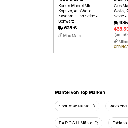
Kurzer Mantel Mit
Cles Ma
Kapuze, Aus Wolle,
Wolle, 
Kaschmir Und Seide -
Seide -
Schwarz
935
625 €
468,5
(um 50
Max Mara
Miint
GERING
Mäntel von Top Marken
Sportmax Mäntel
Weekend 
P.A.R.O.S.H. Mäntel
Fabiana 