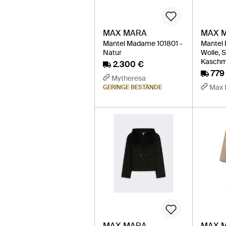
MAX MARA
MAX 
Mantel Madame 101801 -
Mantel 
Natur
Wolle, 
Kaschmi
2.300 €
779
Mytheresa
Max 
GERINGE BESTÄNDE
MAX MARA
MAX 