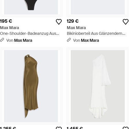
195 €
129 €
Max Mara
Max Mara
One-Shoulder-Badeanzug Aus
Bikinioberteil Aus Glänzendem
Jersey - Schwarz
Jersey Mit One-Shoulder-Träger -
Von
Max Mara
Von
Max Mara
Weiß
1.255 €
1.455 €