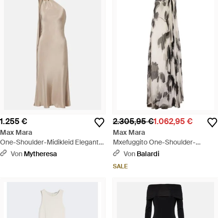
1.255 €
2.305,95 €
1.062,95 €
Max Mara
Max Mara
One-Shoulder-Midikleid Elegante
Mxefuggito One-Shoulder-
Aus Seiden-Crepe - Natur
Plissee-bedrucktes langes Kleid -
Von
Mytheresa
Von
Balardi
Weiß
SALE