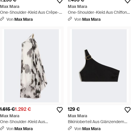
Max Mara
Max Mara
One-Shoulder-Kleid Aus Crêpe-
One-Shoulder-Kleid Aus Chiffon
De-Chine-Seide - Grün
Und Cady - Weiß
Von
Max Mara
Von
Max Mara
1.615 €
1.292 €
129 €
Max Mara
Max Mara
One-Shoulder-Kleid Aus
Bikinioberteil Aus Glänzendem
Bedrucktem Chiffon - Weiß
Jersey Mit One-Shoulder-Träger -
Von
Max Mara
Von
Max Mara