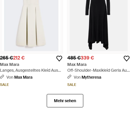
265 €
212 €
485 €
339 €
Max Mara
Max Mara
Langes, Ausgestelltes Kleid Aus
Off-Shoulder-Maxikleid Gerla Aus
Scuba-Jersey - Weiß
Jersey - Schwarz
Von
Max Mara
Von
Mytheresa
SALE
SALE
Mehr sehen