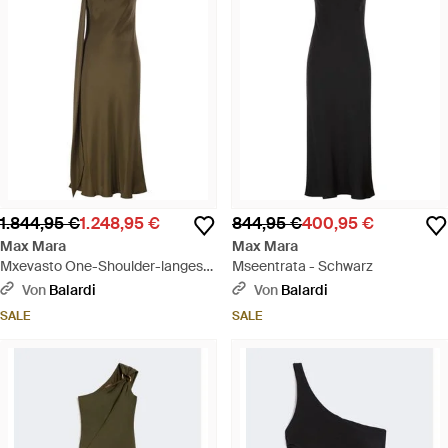
1.844,95 €
1.248,95 €
844,95 €
400,95 €
Max Mara
Max Mara
Mxevasto One-Shoulder-langes
Mseentrata - Schwarz
Kleid aus reiner Seide - Grün
Von
Balardi
Von
Balardi
SALE
SALE