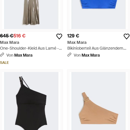
645 €
516 €
129 €
Max Mara
Max Mara
One-Shoulder-Kleid Aus Lamé -
Bikinioberteil Aus Glänzendem
Natur
Jersey Mit One-Shoulder-Träger -
Von
Max Mara
Von
Max Mara
Blau
SALE