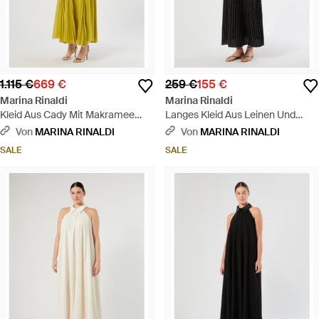
1.115 €
669 €
259 €
155 €
Marina Rinaldi
Marina Rinaldi
Kleid Aus Cady Mit Makramee
Langes Kleid Aus Leinen Und
Und Strass - Gelb
Viskose Mit Nadelstreifen -
Von
MARINA RINALDI
Von
MARINA RINALDI
Schwarz
SALE
SALE