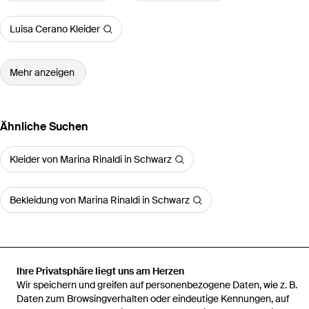
Luisa Cerano Kleider
Mehr anzeigen
Ähnliche Suchen
Kleider von Marina Rinaldi in Schwarz
Bekleidung von Marina Rinaldi in Schwarz
Ihre Privatsphäre liegt uns am Herzen
Startseite
Damen Kleider
Marina Rinaldi Kleider
Kleid Aus
Wir speichern und greifen auf personenbezogene Daten, wie z. B.
Georgette Und Spitze
Daten zum Browsingverhalten oder eindeutige Kennungen, auf