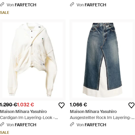
Blau
Look - Schwarz
Von
FARFETCH
Von
FARFETCH
SALE
1.290 €
1.032 €
1.066 €
Maison Mihara Yasuhiro
Maison Mihara Yasuhiro
Cardigan Im Layering-Look -
Ausgestellter Rock Im Layering-
Weiß
Look - Blau
Von
FARFETCH
Von
FARFETCH
SALE