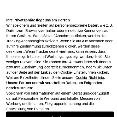
Ihre Privatsphäre liegt uns am Herzen
Startseite
Damen Strickwaren
Maison Mihara Yasuhiro
Wir speichern und greifen auf personenbezogene Daten, wie z. B.
Strickwaren
Pullover Im Layering-Look
Daten zum Browsingverhalten oder eindeutige Kennungen, auf
Ihrem Gerät zu. Wenn Sie auf Annehmen klicken, werden die
Tracking-Technologien aktiviert. Wenn Sie auf Alle ablehnen oder
auf Ihre Zustimmung zurückziehen klicken, werden diese
deaktiviert. Wenn Tracker deaktiviert sind, kann es sein, dass
Ihnen einige Inhalte und Werbung angezeigt werden, die für Sie
Hilfe und Informationen
weniger relevant sind. Sie können Ihre Auswahl jederzeit ändern
bzw. Ihre Zustimmung jederzeit zurücknehmen, indem Sie unten
auf der Seite auf den Link zu den Cookie-Einstellungen klicken.
Weitere Einzelheiten finden Sie in unserer
Cookie-Richtlinie
.
Unsere Partner und wir verarbeiten Daten, um Folgendes
bereitzustellen:
Speichern von Informationen auf einem Gerät und/oder Zugriff
darauf. Personalisierte Werbung und Inhalte, Messen von
Werbung und Inhalten, Zielgruppenforschung und die
Entwicklung von Diensten.