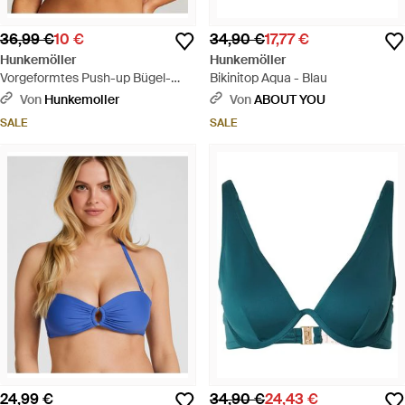
36,99 €
10 €
34,90 €
17,77 €
Hunkemöller
Hunkemöller
Vorgeformtes Push-up Bügel-
Bikinitop Aqua - Blau
Bikinitop Scallop Cup A - E -
Von
Hunkemoller
Von
ABOUT YOU
Schwarz
SALE
SALE
24,99 €
34,90 €
24,43 €