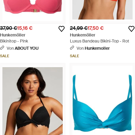
37,90 €
15,16 €
24,99 €
17,50 €
Hunkemöller
Hunkemöller
Bikinitop - Pink
Luxus Bandeau Bikini-Top - Rot
Von
ABOUT YOU
Von
Hunkemoller
SALE
SALE