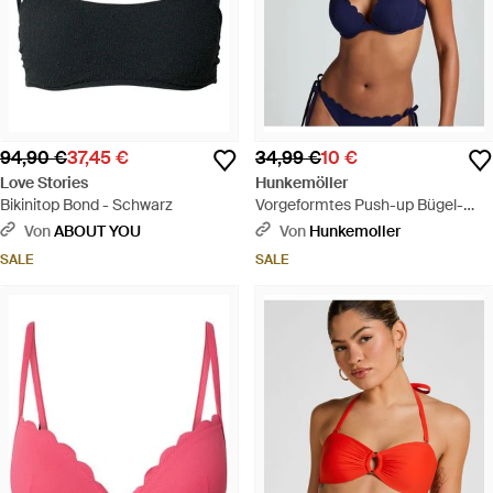
94,90 €
37,45 €
34,99 €
10 €
Love Stories
Hunkemöller
Bikinitop Bond - Schwarz
Vorgeformtes Push-up Bügel-
Bikinitop Scallop Cup A - E - Blau
Von
ABOUT YOU
Von
Hunkemoller
SALE
SALE