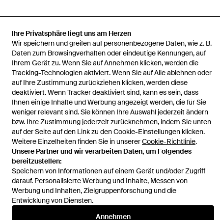
Ihre Privatsphäre liegt uns am Herzen
Startseite
Damen Kleider
Lola Casademunt Kleider
Strickkleid
Wir speichern und greifen auf personenbezogene Daten, wie z. B.
Ls2616157 Regular Fit
Daten zum Browsingverhalten oder eindeutige Kennungen, auf
Ihrem Gerät zu. Wenn Sie auf Annehmen klicken, werden die
Tracking-Technologien aktiviert. Wenn Sie auf Alle ablehnen oder
auf Ihre Zustimmung zurückziehen klicken, werden diese
deaktiviert. Wenn Tracker deaktiviert sind, kann es sein, dass
Ihnen einige Inhalte und Werbung angezeigt werden, die für Sie
Hilfe und Informationen
weniger relevant sind. Sie können Ihre Auswahl jederzeit ändern
bzw. Ihre Zustimmung jederzeit zurücknehmen, indem Sie unten
auf der Seite auf den Link zu den Cookie-Einstellungen klicken.
Weitere Einzelheiten finden Sie in unserer
Cookie-Richtlinie
.
Unsere Partner und wir verarbeiten Daten, um Folgendes
bereitzustellen:
Speichern von Informationen auf einem Gerät und/oder Zugriff
darauf. Personalisierte Werbung und Inhalte, Messen von
Werbung und Inhalten, Zielgruppenforschung und die
Entwicklung von Diensten.
Annehmen