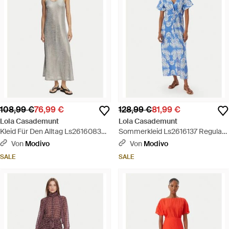
108,99 €
76,99 €
128,99 €
81,99 €
Lola Casademunt
Lola Casademunt
Kleid Für Den Alltag Ls2616083
Sommerkleid Ls2616137 Regular
Regular Fit - Weiß
Fit - Blau
Von
Modivo
Von
Modivo
SALE
SALE