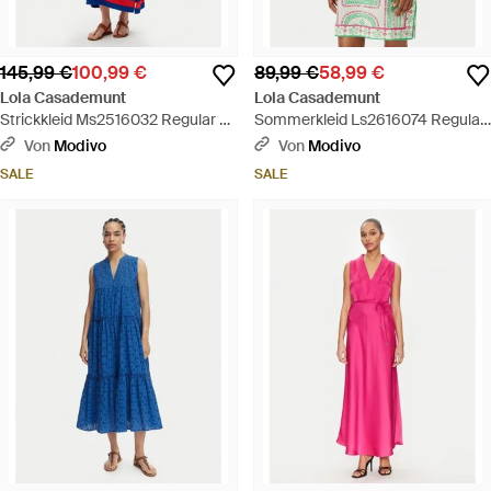
145,99 €
100,99 €
89,99 €
58,99 €
Lola Casademunt
Lola Casademunt
Strickkleid Ms2516032 Regular Fit
Sommerkleid Ls2616074 Regular
- Rot
Fit - Grün
Von
Modivo
Von
Modivo
SALE
SALE