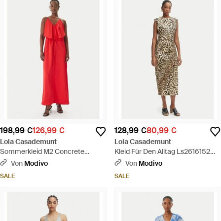
198,99 €
126,99 €
128,99 €
80,99 €
Lola Casademunt
Lola Casademunt
Sommerkleid M2 Concrete
Kleid Für Den Alltag Ls2616152
Jungle Ms2616023 Regular Fit -
Regular Fit - Braun
Von
Modivo
Von
Modivo
Rot
SALE
SALE