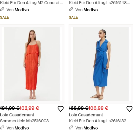
Kleid Für Den Alltag M2 Concrete
Kleid Für Den Alltag Ls2616148
Jungle Ms2616022 Regular Fit -
Regular Fit - Blau
Von
Modivo
Von
Modivo
Rot
SALE
SALE
194,99 €
102,99 €
168,99 €
106,99 €
Lola Casademunt
Lola Casademunt
Sommerkleid Ms2516003
Kleid Für Den Alltag Ls2616132
Regular Fit - Rot
Regular Fit - Blau
Von
Modivo
Von
Modivo