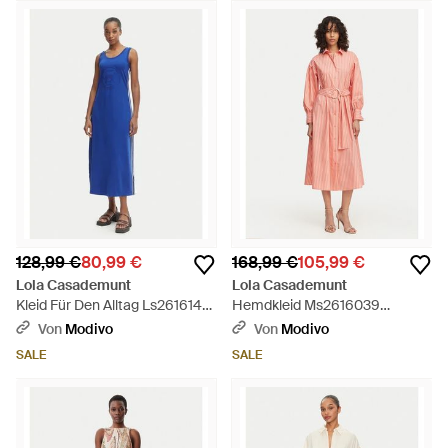
128,99 €
80,99 €
168,99 €
105,99 €
Lola Casademunt
Lola Casademunt
Kleid Für Den Alltag Ls2616148
Hemdkleid Ms2616039
Regular Fit - Blau
Regular Fit - Pink
Von
Modivo
Von
Modivo
SALE
SALE