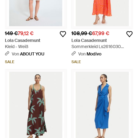
149 €
79,12 €
108,99 €
67,99 €
Lola Casademunt
Lola Casademunt
Kleid - Weiß
Sommerkleid Ls2616030
Regular Fit - Rot
Von
ABOUT YOU
Von
Modivo
SALE
SALE