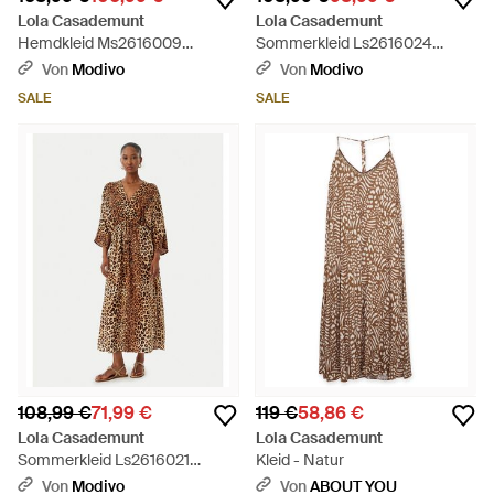
Lola Casademunt
Lola Casademunt
Hemdkleid Ms2616009
Sommerkleid Ls2616024
Regular Fit - Schwarz
Relaxed Fit - Weiß
Von
Modivo
Von
Modivo
SALE
SALE
108,99 €
71,99 €
119 €
58,86 €
Lola Casademunt
Lola Casademunt
Sommerkleid Ls2616021
Kleid - Natur
Relaxed Fit - Braun
Von
Modivo
Von
ABOUT YOU