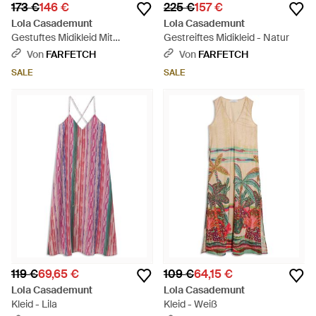
173 €
146 €
225 €
157 €
Lola Casademunt
Lola Casademunt
Gestuftes Midikleid Mit
Gestreiftes Midikleid - Natur
Damask-Print - Rot
Von
FARFETCH
Von
FARFETCH
SALE
SALE
119 €
69,65 €
109 €
64,15 €
Lola Casademunt
Lola Casademunt
Kleid - Lila
Kleid - Weiß