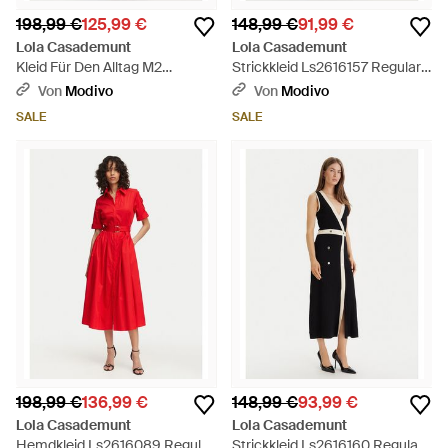
198,99 €
125,99 €
148,99 €
91,99 €
Lola Casademunt
Lola Casademunt
Kleid Für Den Alltag M2
Strickkleid Ls2616157 Regular
Concrete Jungle Ms2616022
Fit - Blau
Von
Modivo
Von
Modivo
Regular Fit - Rot
SALE
SALE
198,99 €
136,99 €
148,99 €
93,99 €
Lola Casademunt
Lola Casademunt
Hemdkleid Ls2616089 Regular
Strickkleid Ls2616160 Regular