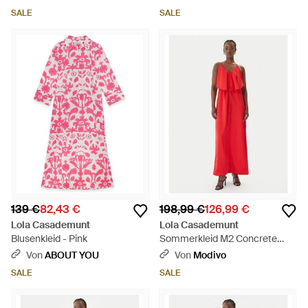
SALE
SALE
139 €
82,43 €
198,99 €
126,99 €
Lola Casademunt
Lola Casademunt
Blusenkleid - Pink
Sommerkleid M2 Concrete
Jungle Ms2616023 Regular Fit
Von
ABOUT YOU
Von
Modivo
- Rot
SALE
SALE