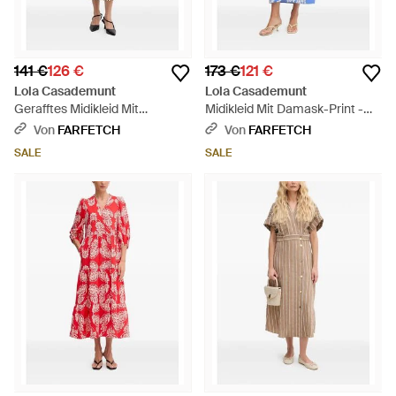
141 €
126 €
173 €
121 €
Lola Casademunt
Lola Casademunt
Gerafftes Midikleid Mit
Midikleid Mit Damask-Print -
Leopardenprint - Natur
Blau
Von
FARFETCH
Von
FARFETCH
SALE
SALE