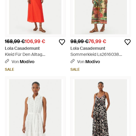
168,99 €
106,99 €
98,99 €
76,99 €
Lola Casademunt
Lola Casademunt
Kleid Für Den Alltag
Sommerkleid Ls2616038
Ms2616020 Regular Fit - Rot
Regular Fit - Grün
Von
Modivo
Von
Modivo
SALE
SALE