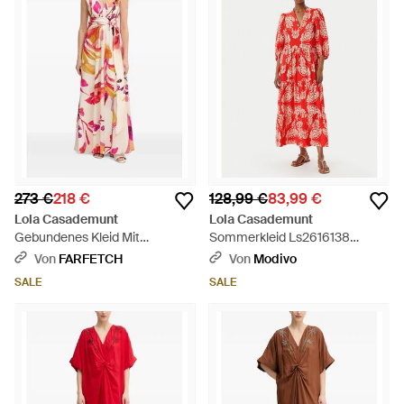
273 €
218 €
128,99 €
83,99 €
Lola Casademunt
Lola Casademunt
Gebundenes Kleid Mit
Sommerkleid Ls2616138
Blumenprint - Weiß
Regular Fit - Rot
Von
FARFETCH
Von
Modivo
SALE
SALE