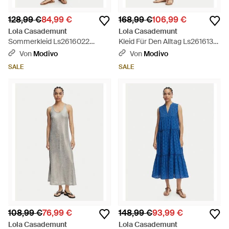
128,99 €
84,99 €
168,99 €
106,99 €
Lola Casademunt
Lola Casademunt
Sommerkleid Ls2616022
Kleid Für Den Alltag Ls2616132
Relaxed Fit - Braun
Regular Fit - Blau
Von
Modivo
Von
Modivo
SALE
SALE
108,99 €
76,99 €
148,99 €
93,99 €
Lola Casademunt
Lola Casademunt