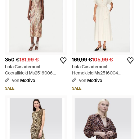
350 €
181,99 €
169,99 €
105,99 €
Lola Casademunt
Lola Casademunt
Coctailkleid Ms2516006
Hemdkleid Ms2516004
Regular Fit - Weiß
Regular Fit - Natur
Von
Modivo
Von
Modivo
SALE
SALE