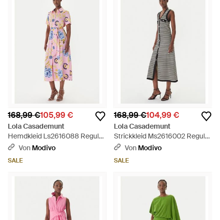
168,99 €
105,99 €
168,99 €
104,99 €
Lola Casademunt
Lola Casademunt
Hemdkleid Ls2616088 Regular
Strickkleid Ms2616002 Regular
Fit - Rot
Fit - Weiß
Von
Modivo
Von
Modivo
SALE
SALE