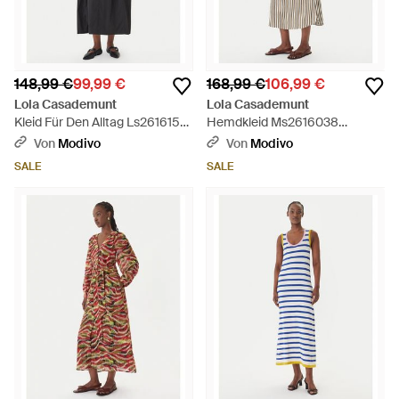
148,99 €
99,99 €
168,99 €
106,99 €
Lola Casademunt
Lola Casademunt
Kleid Für Den Alltag Ls2616151
Hemdkleid Ms2616038
Regular Fit - Schwarz
Regular Fit - Natur
Von
Modivo
Von
Modivo
SALE
SALE