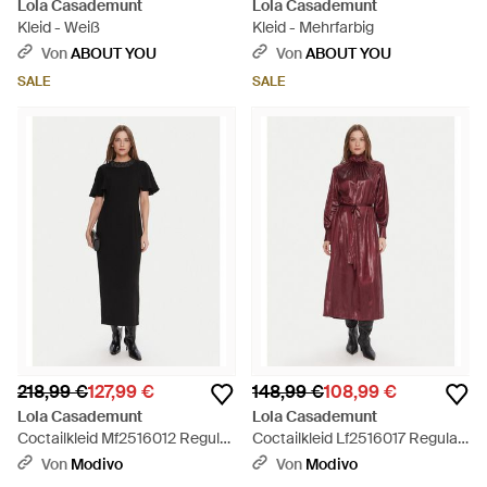
Lola Casademunt
Lola Casademunt
Kleid - Weiß
Kleid - Mehrfarbig
Von
ABOUT YOU
Von
ABOUT YOU
SALE
SALE
218,99 €
127,99 €
148,99 €
108,99 €
Lola Casademunt
Lola Casademunt
Coctailkleid Mf2516012 Regular
Coctailkleid Lf2516017 Regular
Fit - Schwarz
Fit - Rot
Von
Modivo
Von
Modivo