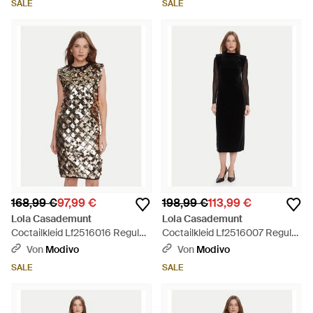
SALE
SALE
168,99 €
97,99 €
198,99 €
113,99 €
Lola Casademunt
Lola Casademunt
Coctailkleid Lf2516016 Regular
Coctailkleid Lf2516007 Regular
Fit - Mehrfarbig
Fit - Schwarz
Von
Modivo
Von
Modivo
SALE
SALE