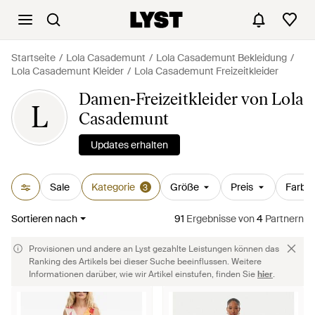
Startseite
Lola Casademunt
Lola Casademunt Bekleidung
Lola Casademunt Kleider
Lola Casademunt Freizeitkleider
Damen-Freizeitkleider von Lola
L
Casademunt
Updates erhalten
Sale
Kategorie
Größe
Preis
Farbe
3
Sortieren nach
91
Ergebnisse
von
4
Partnern
Provisionen und andere an Lyst gezahlte Leistungen können das
Ranking des Artikels bei dieser Suche beeinflussen. Weitere
Informationen darüber, wie wir Artikel einstufen, finden Sie
hier
.