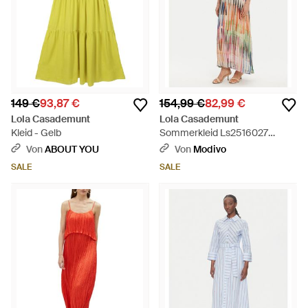
149 €
93,87 €
154,99 €
82,99 €
Lola Casademunt
Lola Casademunt
Kleid - Gelb
Sommerkleid Ls2516027
Relaxed Fit - Mehrfarbig
Von
ABOUT YOU
Von
Modivo
SALE
SALE