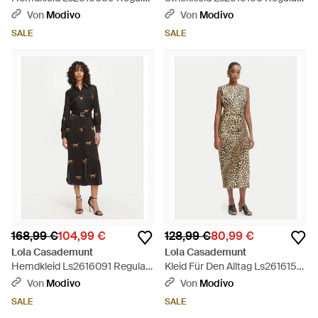
Fit - Rot
Fit - Schwarz
Von
Modivo
Von
Modivo
SALE
SALE
168,99 €
104,99 €
128,99 €
80,99 €
Lola Casademunt
Lola Casademunt
Hemdkleid Ls2616091 Regular
Kleid Für Den Alltag Ls2616152
Fit - Schwarz
Regular Fit - Braun
Von
Modivo
Von
Modivo
SALE
SALE