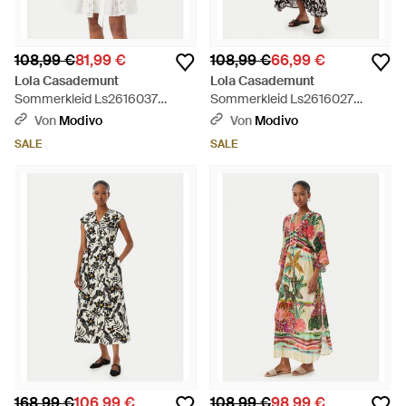
108,99 €
81,99 €
108,99 €
66,99 €
Lola Casademunt
Lola Casademunt
Sommerkleid Ls2616037
Sommerkleid Ls2616027
Regular Fit - Weiß
Regular Fit - Weiß
Von
Modivo
Von
Modivo
SALE
SALE
168,99 €
106,99 €
108,99 €
98,99 €