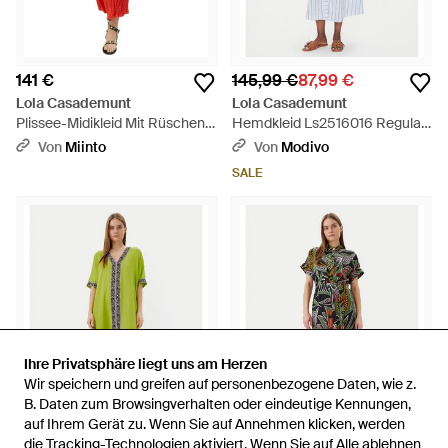
141 €
145,99 €
87,99 €
Lola Casademunt
Lola Casademunt
Plissee-Midikleid Mit Rüschen -
Hemdkleid Ls2516016 Regular
Rot
Fit - Blau
Von
Miinto
Von
Modivo
SALE
Ihre Privatsphäre liegt uns am Herzen
Ihre Privatsphäre liegt uns am Herzen
Wir speichern und greifen auf personenbezogene Daten, wie z.
Wir speichern und greifen auf personenbezogene Daten, wie z.
B. Daten zum Browsingverhalten oder eindeutige Kennungen,
B. Daten zum Browsingverhalten oder eindeutige Kennungen,
auf Ihrem Gerät zu. Wenn Sie auf Annehmen klicken, werden
auf Ihrem Gerät zu. Wenn Sie auf Annehmen klicken, werden
die Tracking-Technologien aktiviert. Wenn Sie auf Alle ablehnen
die Tracking-Technologien aktiviert. Wenn Sie auf Alle ablehnen