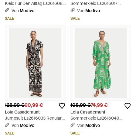
Kleid Für Den Alltag Ls2616083
Sommerkleid Ls2616017
Regular Fit - Weiß
Regular Fit - Blau
Von
Modivo
Von
Modivo
SALE
SALE
128,99 €
90,99 €
108,99 €
74,99 €
Lola Casademunt
Lola Casademunt
Jumpsuit Ls2616033 Regular
Sommerkleid Ls2616049
Fit - Schwarz
Relaxed Fit - Grün
Von
Modivo
Von
Modivo
SALE
SALE