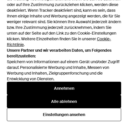
96,99 €
51,99 €
145,99 €
70,99 €
oder auf Ihre Zustimmung zurückziehen klicken, werden diese
oder auf Ihre Zustimmung zurückziehen klicken, werden diese
Lola Casademunt
Lola Casademunt
deaktiviert. Wenn Tracker deaktiviert sind, kann es sein, dass
deaktiviert. Wenn Tracker deaktiviert sind, kann es sein, dass
Tunika Ls2516055 Relaxed Fit -
Hemdkleid Ls2516059 Relaxed
Ihnen einige Inhalte und Werbung angezeigt werden, die für Sie
Ihnen einige Inhalte und Werbung angezeigt werden, die für Sie
Grün
Fit - Grün
weniger relevant sind. Sie können Ihre Auswahl jederzeit ändern
weniger relevant sind. Sie können Ihre Auswahl jederzeit ändern
Von
Modivo
Von
Modivo
bzw. Ihre Zustimmung jederzeit zurücknehmen, indem Sie
bzw. Ihre Zustimmung jederzeit zurücknehmen, indem Sie
SALE
SALE
unten auf der Seite auf den Link zu den Cookie-Einstellungen
unten auf der Seite auf den Link zu den Cookie-Einstellungen
klicken. Weitere Einzelheiten finden Sie in unserer
klicken. Weitere Einzelheiten finden Sie in unserer
Cookie-
Cookie-
Richtlinie
Richtlinie
.
.
Unsere Partner und wir verarbeiten Daten, um Folgendes
Unsere Partner und wir verarbeiten Daten, um Folgendes
bereitzustellen:
bereitzustellen:
Speichern von Informationen auf einem Gerät und/oder Zugriff
Speichern von Informationen auf einem Gerät und/oder Zugriff
darauf. Personalisierte Werbung und Inhalte, Messen von
darauf. Personalisierte Werbung und Inhalte, Messen von
Werbung und Inhalten, Zielgruppenforschung und die
Werbung und Inhalten, Zielgruppenforschung und die
Entwicklung von Diensten.
Entwicklung von Diensten.
Annehmen
Annehmen
Alle ablehnen
Alle ablehnen
106,99 €
70,99 €
129,99 €
69,99 €
Einstellungen ansehen
Einstellungen ansehen
Lola Casademunt
Lola Casademunt
Sommerkleid Ls2516037
Hemdkleid Ls2515015 Regular