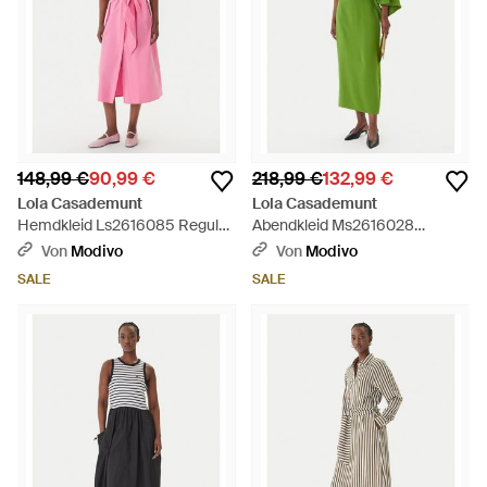
148,99 €
90,99 €
218,99 €
132,99 €
Lola Casademunt
Lola Casademunt
Hemdkleid Ls2616085 Regular
Abendkleid Ms2616028
Fit - Pink
Regular Fit - Grün
Von
Modivo
Von
Modivo
SALE
SALE