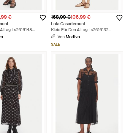
,99 €
168,99 €
106,99 €
munt
Lola Casademunt
 Alltag Ls2616148
Kleid Für Den Alltag Ls2616132
Blau
Regular Fit - Blau
vo
Von
Modivo
SALE