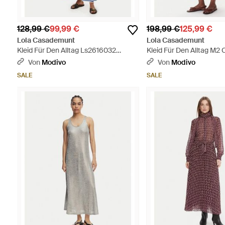
128,99 €
99,99 €
198,99 €
125,99 €
Lola Casademunt
Lola Casademunt
Kleid Für Den Alltag Ls2616032
Kleid Für Den Alltag M2
Regular Fit - Blau
Jungle Ms2616022 Regula
Von
Modivo
Von
Modivo
SALE
SALE