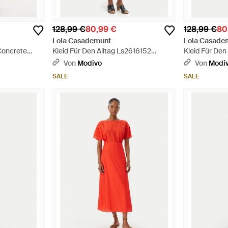
128,99 €
80,99 €
128,99 €
80
Lola Casademunt
Lola Casade
 Concrete
Kleid Für Den Alltag Ls2616152
Kleid Für Den
r Fit - Rot
Regular Fit - Braun
Regular Fit - 
Von
Modivo
Von
Modi
SALE
SALE