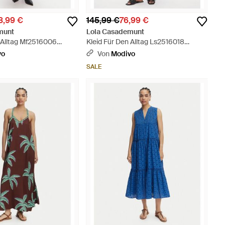
8,99 €
145,99 €
76,99 €
munt
Lola Casademunt
 Alltag Mf2516006
Kleid Für Den Alltag Ls2516018
 Schwarz
Regular Fit - Schwarz
vo
Von
Modivo
SALE