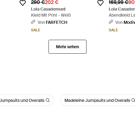
290 €
202 €
169,99 €
90
Lola Casademunt
Lola Casade
Kleid Mit Print - Weiß
Abendkleid Ls
Pink
Von
FARFETCH
Von
Modi
SALE
SALE
Mehr sehen
Jumpsuits und Overalls
Madeleine Jumpsuits und Overalls