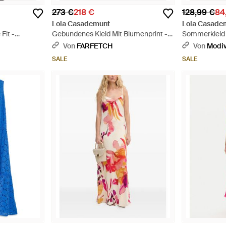
273 €
218 €
128,99 €
84
Lola Casademunt
Lola Casade
Fit -
Gebundenes Kleid Mit Blumenprint -
Sommerkleid 
Weiß
Braun
Von
FARFETCH
Von
Modi
SALE
SALE