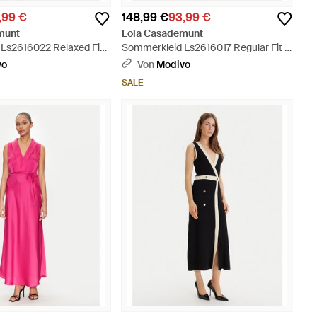
,99 €
148,99 €
93,99 €
munt
Lola Casademunt
Ls2616022 Relaxed Fit -
Sommerkleid Ls2616017 Regular Fit -
Blau
vo
Von
Modivo
SALE