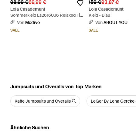
98,99 €
69,99 €
159 €
93,87 €
Lola Casademunt
Lola Casademunt
Sommerkleid Ls2616036 Relaxed Fit
Kleid - Blau
- Mehrfarbig
Von
Modivo
Von
ABOUT YOU
SALE
SALE
Jumpsuits und Overalls von Top Marken
Kaffe Jumpsuits und Overalls
LeGer By Lena Gercke 
Ähnliche Suchen