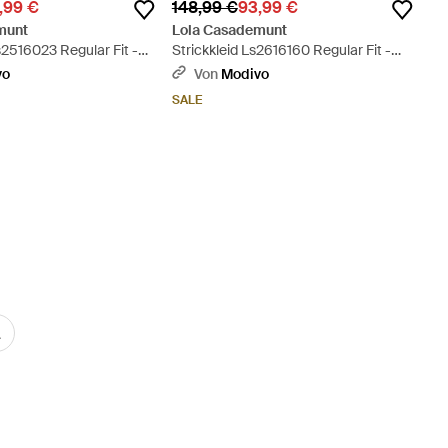
,99 €
148,99 €
93,99 €
munt
Lola Casademunt
2516023 Regular Fit -
Strickkleid Ls2616160 Regular Fit -
Schwarz
vo
Von
Modivo
SALE