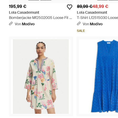
195,99 €
89,99 €
48,99 €
Lola Casademunt
Lola Casademunt
Bomberjacke Mf2502005 Loose Fit -
T-Shirt Lf2515030 Loose 
Schwarz
Schwarz
Von
Modivo
Von
Modivo
SALE