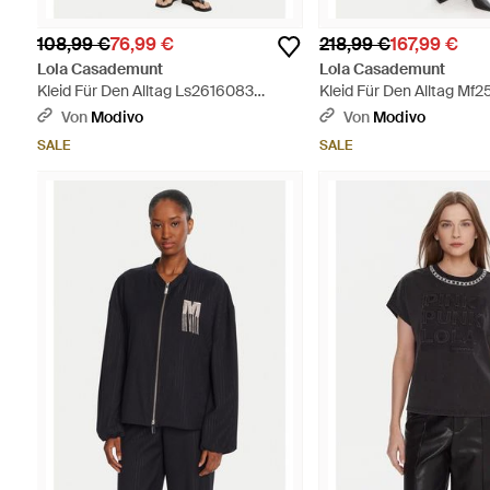
108,99 €
76,99 €
218,99 €
167,99 €
Lola Casademunt
Lola Casademunt
Kleid Für Den Alltag Ls2616083
Kleid Für Den Alltag Mf
Regular Fit - Weiß
Regular Fit - Rot
Von
Modivo
Von
Modivo
SALE
SALE