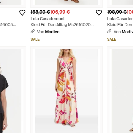
168,99 €
106,99 €
198,99 €
10
Lola Casademunt
Lola Casade
2516005
Kleid Für Den Alltag Ms2616020
Kleid Für Den
Regular Fit - Rot
Regular Fit -
Von
Modivo
Von
Modi
SALE
SALE