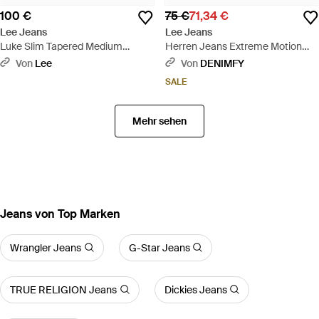
100 €
75 €
71,34 €
Lee Jeans
Lee Jeans
Luke Slim Tapered Medium
Herren Jeans Extreme Motion
Stretch Jean Größe 28X32 -
Mvp Slim Tapered Fit - Blau
Von
Lee
Von
DENIMFY
Schwarz
SALE
Mehr sehen
Jeans von Top Marken
Wrangler Jeans
G-Star Jeans
TRUE RELIGION Jeans
Dickies Jeans