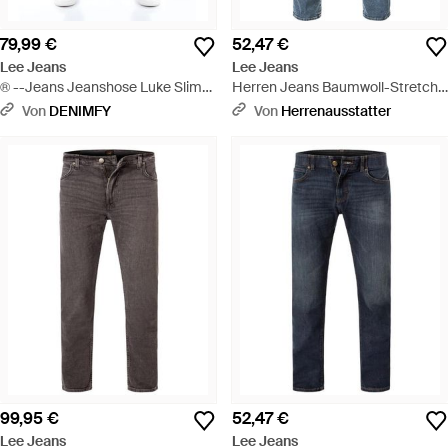
79,99 €
52,47 €
Lee Jeans
Lee Jeans
® --Jeans Jeanshose Luke Slim
Herren Jeans Baumwoll-Stretch
Fit Tapered Denim Hose mit
Slim Fit - Blau
Von
DENIMFY
Von
Herrenausstatter
Stretch - Blau
99,95 €
52,47 €
Lee Jeans
Lee Jeans