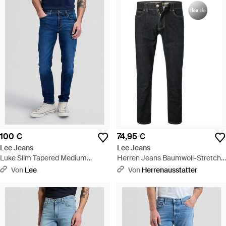
100 €
74,95 €
Lee Jeans
Lee Jeans
Luke Slim Tapered Medium
Herren Jeans Baumwoll-Stretch
Stretch Jean Größe 27X32 - Blau
Slim Fit - Schwarz
Von
Lee
Von
Herrenausstatter