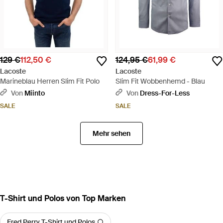
129 €
112,50 €
124,95 €
61,99 €
Lacoste
Lacoste
Marineblau Herren Slim Fit Polo
Slim Fit Wobbenhemd - Blau
Von
Miinto
Von
Dress-For-Less
SALE
SALE
Mehr sehen
T-Shirt und Polos von Top Marken
Fred Perry T-Shirt und Polos