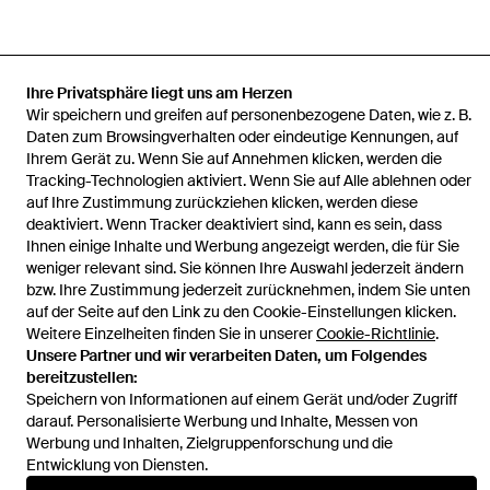
Ihre Privatsphäre liegt uns am Herzen
Startseite
Herren T-Shirt und Polos
Lacoste T-Shirt und Polos
Wir speichern und greifen auf personenbezogene Daten, wie z. B.
Slim Fit Herren Polo -Hemd
Daten zum Browsingverhalten oder eindeutige Kennungen, auf
Ihrem Gerät zu. Wenn Sie auf Annehmen klicken, werden die
Tracking-Technologien aktiviert. Wenn Sie auf Alle ablehnen oder
auf Ihre Zustimmung zurückziehen klicken, werden diese
deaktiviert. Wenn Tracker deaktiviert sind, kann es sein, dass
Hilfe und Informationen
Ihnen einige Inhalte und Werbung angezeigt werden, die für Sie
weniger relevant sind. Sie können Ihre Auswahl jederzeit ändern
bzw. Ihre Zustimmung jederzeit zurücknehmen, indem Sie unten
auf der Seite auf den Link zu den Cookie-Einstellungen klicken.
Weitere Einzelheiten finden Sie in unserer
Cookie-Richtlinie
.
Unsere Partner und wir verarbeiten Daten, um Folgendes
bereitzustellen:
Speichern von Informationen auf einem Gerät und/oder Zugriff
darauf. Personalisierte Werbung und Inhalte, Messen von
Werbung und Inhalten, Zielgruppenforschung und die
Entwicklung von Diensten.