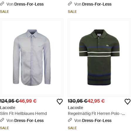
Hemd - Rot
Herrenblaue Hosen
Von
Dress-For-Less
Von
Dress-For-Less
SALE
SALE
124,95 €
46,99 €
130,95 €
42,95 €
Lacoste
Lacoste
Slim Fit Hellblaues Hemd
Regelmäßig Fit Herren Polo -
Hemd - Grün
Von
Dress-For-Less
Von
Dress-For-Less
SALE
SALE