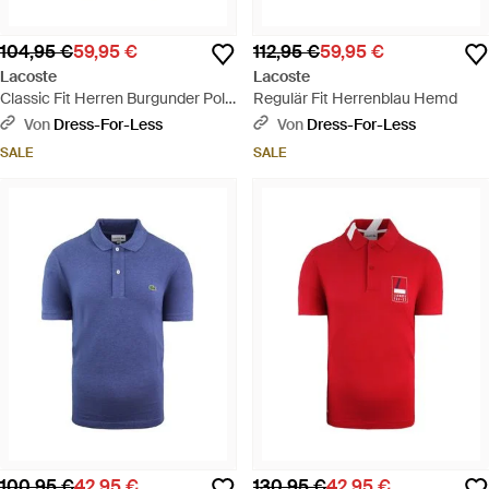
104,95 €
59,95 €
112,95 €
59,95 €
Lacoste
Lacoste
Classic Fit Herren Burgunder Polo
Regulär Fit Herrenblau Hemd
-Hemd - Rot
Von
Dress-For-Less
Von
Dress-For-Less
SALE
SALE
100,95 €
42,95 €
130,95 €
42,95 €