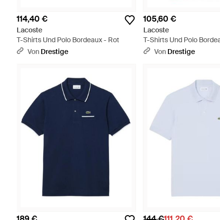
114,40 €
105,60 €
Lacoste
Lacoste
T-Shirts Und Polo Bordeaux - Rot
T-Shirts Und Polo Borde
Von
Drestige
Von
Drestige
189 €
144 €
111,20 €