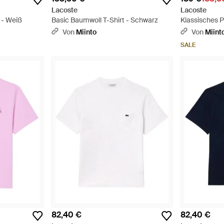
Lacoste
Lacoste
 - Weiß
Basic Baumwoll T-Shirt - Schwarz
Klassisches 
Logo-Applika
Von
Miinto
Von
Miint
SALE
82,40 €
82,40 €