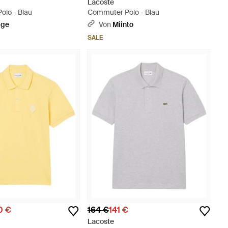
Lacoste
Polo - Blau
Commuter Polo - Blau
ige
Von
Miinto
SALE
0 €
164 €
141 €
Lacoste