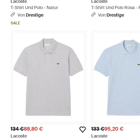
Lacoste
Lacoste
T-Shirt Und Polo - Natur
T-Shirt Und Polo Rosa - 
Von
Drestige
Von
Drestige
SALE
134 €
88,80 €
133 €
95,20 €
Lacoste
Lacoste