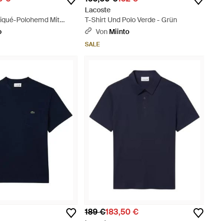
Lacoste
Piqué-Polohemd Mit
T-Shirt Und Polo Verde - Grün
tion - Schwarz
o
Von
Miinto
SALE
189 €
183,50 €