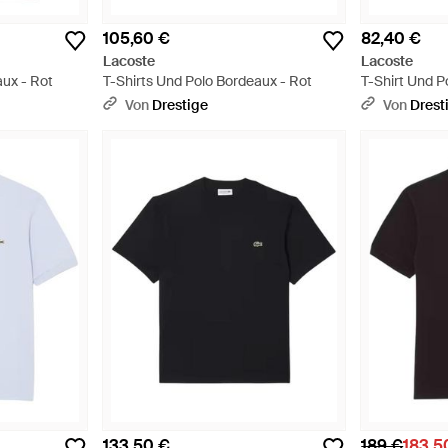
105,60 €
82,40 €
Lacoste
Lacoste
aux - Rot
T-Shirts Und Polo Bordeaux - Rot
T-Shirt Und P
Von
Drestige
Von
Drest
133,50 €
189 €
183,5