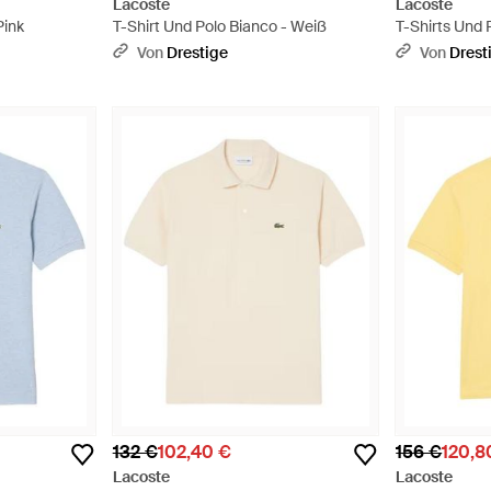
Lacoste
Lacoste
Pink
T-Shirt Und Polo Bianco - Weiß
T-Shirts Und 
Von
Drestige
Von
Drest
132 €
102,40 €
156 €
120,8
Lacoste
Lacoste