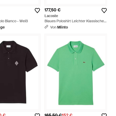
177,50 €
Lacoste
olo Bianco - Weiß
Blaues Poloshirt Leichter Klassischer
Stil - Blau
ige
Von
Miinto
0 €
165,50 €
152 €