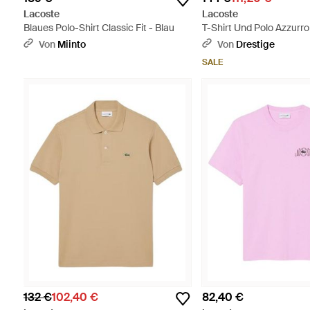
Lacoste
Lacoste
Blaues Polo-Shirt Classic Fit - Blau
T-Shirt Und Polo Azzurro
Von
Miinto
Von
Drestige
SALE
132 €
102,40 €
82,40 €