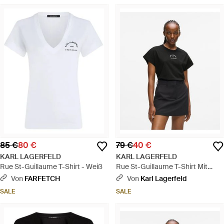
85 €
80 €
79 €
40 €
KARL LAGERFELD
KARL LAGERFELD
Rue St-Guillaume T-Shirt - Weiß
Rue St-Guillaume T-Shirt Mit
Glitzer, Damen, Größe - Schwarz
Von
FARFETCH
Von
Karl Lagerfeld
SALE
SALE