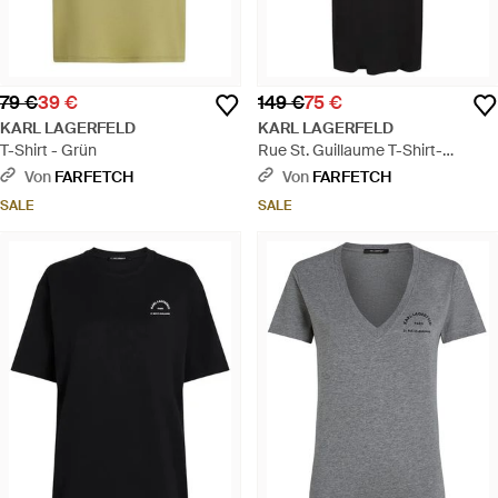
79 €
39 €
149 €
75 €
KARL LAGERFELD
KARL LAGERFELD
T-Shirt - Grün
Rue St. Guillaume T-Shirt-
Minikleid - Schwarz
Von
FARFETCH
Von
FARFETCH
SALE
SALE