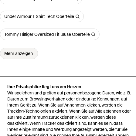
Under Armour T Shirt Tech Oberteile
Tommy Hilfiger Oversized Fit Bluse Oberteile
Mehr anzeigen
Startseite
Damen Oberteile
KARL LAGERFELD Oberteile
T-Shirt
Ihre Privatsphäre liegt uns am Herzen
Rue St-Guillaume
Wir speichern und greifen auf personenbezogene Daten, wie z. B.
Daten zum Browsingverhalten oder eindeutige Kennungen, auf
Ihrem Gerät zu. Wenn Sie auf Annehmen klicken, werden die
Tracking-Technologien aktiviert. Wenn Sie auf Alle ablehnen oder
auf Ihre Zustimmung zurückziehen klicken, werden diese
deaktiviert. Wenn Tracker deaktiviert sind, kann es sein, dass
Hilfe und Informationen
Ihnen einige Inhalte und Werbung angezeigt werden, die für Sie
weniger relevant sind. Sie können Ihre Auswahl jederzeit ändern