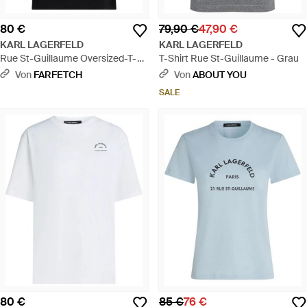
80 €
79,90 €
47,90 €
KARL LAGERFELD
KARL LAGERFELD
Rue St-Guillaume Oversized-T-
T-Shirt Rue St-Guillaume - Grau
Shirt - Schwarz
Von
FARFETCH
Von
ABOUT YOU
SALE
80 €
85 €
76 €