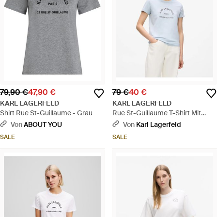
79,90 €
47,90 €
79 €
40 €
KARL LAGERFELD
KARL LAGERFELD
Shirt Rue St-Guillaume - Grau
Rue St-Guillaume T-Shirt Mit
Glitzer, Damen, Größe - Blau
Von
ABOUT YOU
Von
Karl Lagerfeld
SALE
SALE