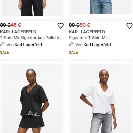
89 €
45 €
99 €
50 €
KARL LAGERFELD
KARL LAGERFELD
T-Shirt Mit Signatur Aus Pailletten,
Signature T-Shirt Mit
Damen, Größe - Schwarz
Seilapplikation, Damen, Größe -
Von
Karl Lagerfeld
Von
Karl Lagerfeld
Schwarz
SALE
SALE