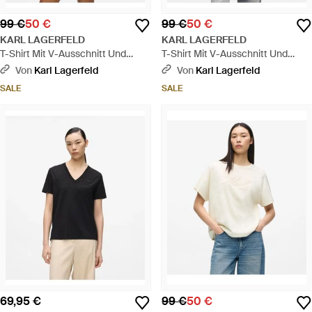
99 €
50 €
99 €
50 €
KARL LAGERFELD
KARL LAGERFELD
T-Shirt Mit V-Ausschnitt Und
T-Shirt Mit V-Ausschnitt Und
Signature-Saum, Damen, Größe -
Signature-Saum, Damen, Größe -
Von
Karl Lagerfeld
Von
Karl Lagerfeld
Schwarz
Weiß
SALE
SALE
69,95 €
99 €
50 €