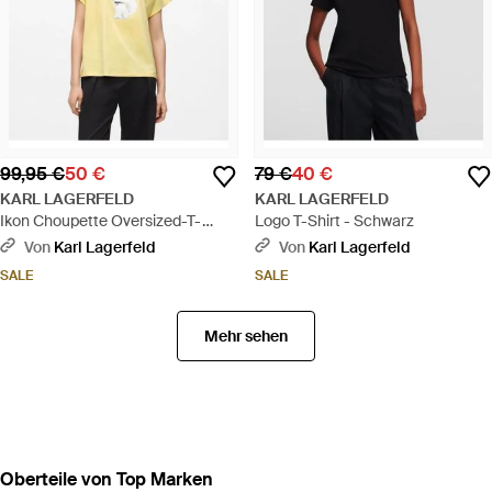
99,95 €
50 €
79 €
40 €
KARL LAGERFELD
KARL LAGERFELD
Ikon Choupette Oversized-T-
Logo T-Shirt - Schwarz
Shirt, Damen, Größe - Natur
Von
Karl Lagerfeld
Von
Karl Lagerfeld
SALE
SALE
Mehr sehen
Oberteile von Top Marken