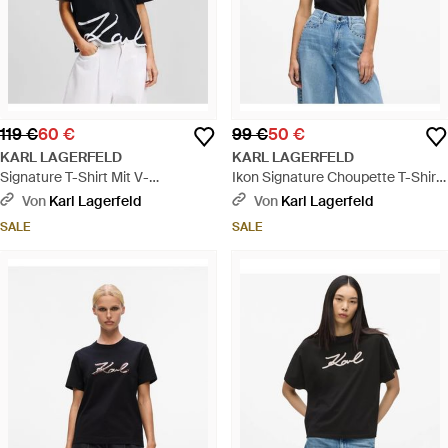
119 €
60 €
99 €
50 €
KARL LAGERFELD
KARL LAGERFELD
Signature T-Shirt Mit V-
Ikon Signature Choupette T-Shirt,
Ausschnitt, Damen, Größe -
Damen, Größe - Blau
Von
Karl Lagerfeld
Von
Karl Lagerfeld
Schwarz
SALE
SALE