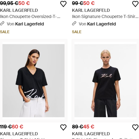
99,95 €
50 €
99 €
50 €
KARL LAGERFELD
KARL LAGERFELD
Ikon Choupette Oversized-T-
Ikon Signature Choupette T-Shirt,
Shirt, Damen, Größe - Natur
Damen, Größe - Blau
Von
Karl Lagerfeld
Von
Karl Lagerfeld
SALE
SALE
119 €
60 €
89 €
45 €
KARL LAGERFELD
KARL LAGERFELD