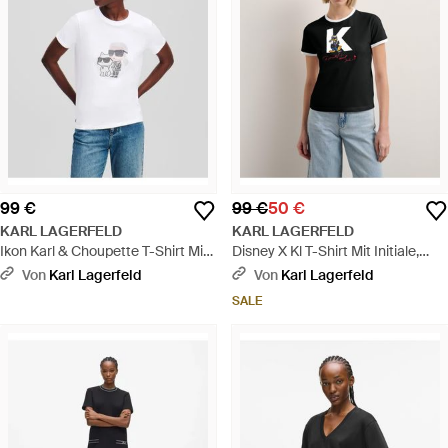
99 €
99 €
50 €
KARL LAGERFELD
KARL LAGERFELD
Ikon Karl & Choupette T-Shirt Mit
Disney X Kl T-Shirt Mit Initiale,
Strass, Damen, Größe - Weiß
Damen, Größe - Schwarz
Von
Karl Lagerfeld
Von
Karl Lagerfeld
SALE