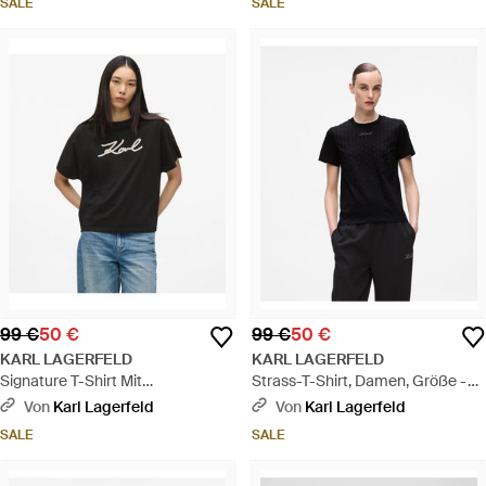
SALE
SALE
99 €
50 €
99 €
50 €
KARL LAGERFELD
KARL LAGERFELD
Signature T-Shirt Mit
Strass-T-Shirt, Damen, Größe -
Seilapplikation, Damen, Größe -
Schwarz
Von
Karl Lagerfeld
Von
Karl Lagerfeld
Schwarz
SALE
SALE