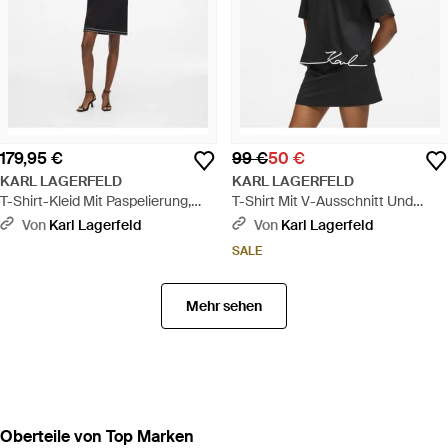
179,95 €
99 €
50 €
KARL LAGERFELD
KARL LAGERFELD
T-Shirt-Kleid Mit Paspelierung,
T-Shirt Mit V-Ausschnitt Und
Damen, Größe - Schwarz
Signature-Saum, Damen, Größe -
Von
Karl Lagerfeld
Von
Karl Lagerfeld
Schwarz
SALE
Mehr sehen
Oberteile von Top Marken