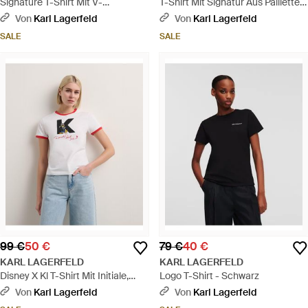
Signature T-Shirt Mit V-
T-Shirt Mit Signatur Aus Pailletten,
Ausschnitt, Damen, Größe -
Damen, Größe - Schwarz
Von
Karl Lagerfeld
Von
Karl Lagerfeld
Schwarz
SALE
SALE
99 €
50 €
79 €
40 €
KARL LAGERFELD
KARL LAGERFELD
Disney X Kl T-Shirt Mit Initiale,
Logo T-Shirt - Schwarz
Damen, Größe - Mehrfarbig
Von
Karl Lagerfeld
Von
Karl Lagerfeld