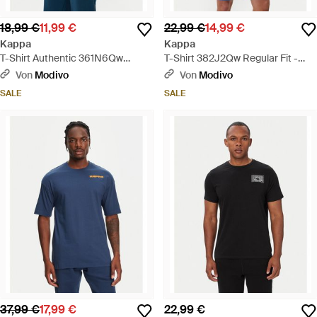
18,99 €
11,99 €
22,99 €
14,99 €
Kappa
Kappa
T-Shirt Authentic 361N6Qw
T-Shirt 382J2Qw Regular Fit -
Regular Fit - Blau
Weiß
Von
Modivo
Von
Modivo
SALE
SALE
37,99 €
17,99 €
22,99 €