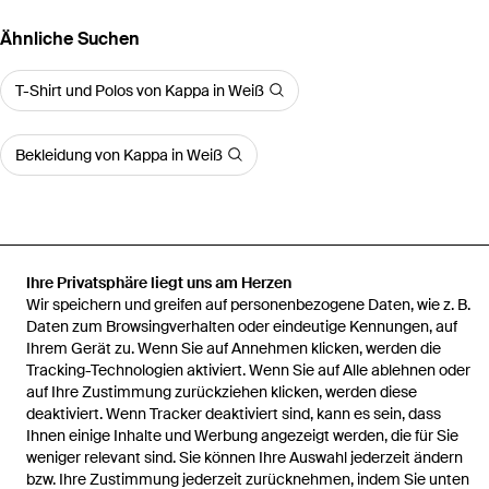
Ähnliche Suchen
T-Shirt und Polos von Kappa in Weiß
Bekleidung von Kappa in Weiß
Startseite
Herren T-Shirt und Polos
Kappa T-Shirt und Polos
T-
Ihre Privatsphäre liegt uns am Herzen
Shirt Nhisso 351S5Mw Regular Fit
Wir speichern und greifen auf personenbezogene Daten, wie z. B.
Daten zum Browsingverhalten oder eindeutige Kennungen, auf
Ihrem Gerät zu. Wenn Sie auf Annehmen klicken, werden die
Tracking-Technologien aktiviert. Wenn Sie auf Alle ablehnen oder
auf Ihre Zustimmung zurückziehen klicken, werden diese
deaktiviert. Wenn Tracker deaktiviert sind, kann es sein, dass
Hilfe und Informationen
Ihnen einige Inhalte und Werbung angezeigt werden, die für Sie
weniger relevant sind. Sie können Ihre Auswahl jederzeit ändern
bzw. Ihre Zustimmung jederzeit zurücknehmen, indem Sie unten