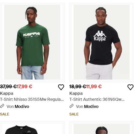
37,99 €
17,99 €
18,99 €
11,99 €
Kappa
Kappa
T-Shirt Nhisso 351S5Mw Regular
T-Shirt Authentic 361N6Qw
Fit - Grün
Regular Fit - Schwarz
Von
Modivo
Von
Modivo
SALE
SALE