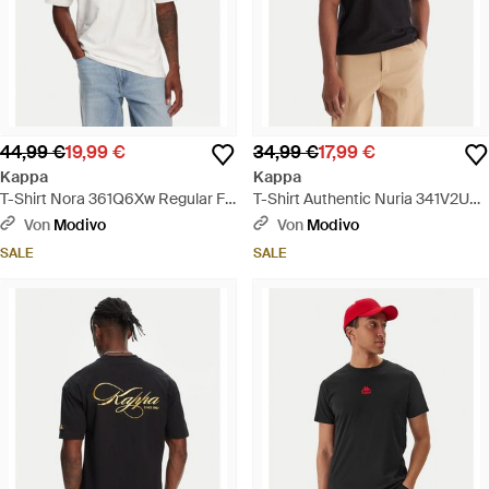
44,99 €
19,99 €
34,99 €
17,99 €
Kappa
Kappa
T-Shirt Nora 361Q6Xw Regular Fit
T-Shirt Authentic Nuria 341V2Uw
- Weiß
Regular Fit - Schwarz
Von
Modivo
Von
Modivo
SALE
SALE