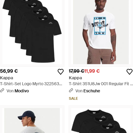
56,99 €
17,99 €
11,99 €
Kappa
Kappa
T-Shirt-Set Logo Myrto 322563W
T-Shirt 351U8Jw 001 Regular Fit -
Regular Fit - Schwarz
Weiß
Von
Modivo
Von
Eschuhe
SALE