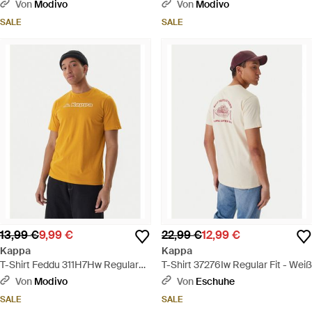
- Weiß
Fit - Grau
Von
Modivo
Von
Modivo
SALE
SALE
13,99 €
9,99 €
22,99 €
12,99 €
Kappa
Kappa
T-Shirt Feddu 311H7Hw Regular
T-Shirt 37276Iw Regular Fit - Weiß
Fit - Orange
Von
Modivo
Von
Eschuhe
SALE
SALE