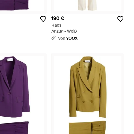
190 €
Kaos
Anzug - Weiß
X
Von
YOOX