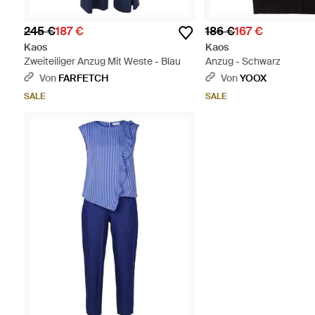
245 €
187 €
186 €
167 €
Kaos
Kaos
Zweiteiliger Anzug Mit Weste - Blau
Anzug - Schwarz
Von
FARFETCH
Von
YOOX
SALE
SALE