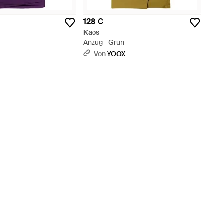
128 €
Kaos
Anzug - Grün
X
Von
YOOX