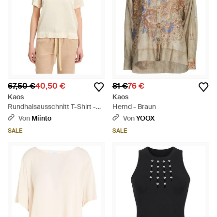
67,50 €
40,50 €
81 €
76 €
Kaos
Kaos
Rundhalsausschnitt T-Shirt -
Hemd - Braun
Natur
Von
Miinto
Von
YOOX
SALE
SALE