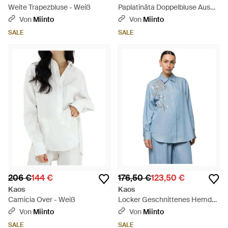
Weite Trapezbluse - Weiß
Paplatināta Doppelbluse Aus
Lyocellgewebe - Braun
Von
Miinto
Von
Miinto
SALE
SALE
206 €
144 €
176,50 €
123,50 €
Kaos
Kaos
Camicia Over - Weiß
Locker Geschnittenes Hemd
Mit Paillettenstickerei - Blau
Von
Miinto
Von
Miinto
SALE
SALE