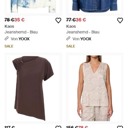
78 €
35 €
77 €
36 €
Kaos
Kaos
Jeanshemd - Blau
Jeanshemd - Blau
Von
YOOX
Von
YOOX
SALE
SALE
117 €
156 €
78 €