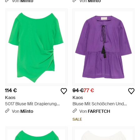
Von
Miinto
Von
Miinto
114 €
94 €
77 €
Kaos
Kaos
5017 Bluse Mit Drapierung
Bluse Mit Schößchen Und
Links - Grün
Quaste - Lila
Von
Miinto
Von
FARFETCH
SALE