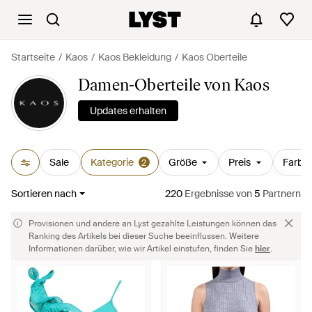
Startseite
Kaos
Kaos Bekleidung
Kaos Oberteile
Damen-Oberteile von Kaos
Updates erhalten
Sale
Kategorie
Größe
Preis
Farbe
2
Sortieren nach
220
Ergebnisse
von
5
Partnern
Provisionen und andere an Lyst gezahlte Leistungen können das
Ranking des Artikels bei dieser Suche beeinflussen. Weitere
Informationen darüber, wie wir Artikel einstufen, finden Sie
hier
.