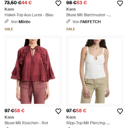
73,50 €
44 €
98 €
53 €
Kaos
Kaos
Häkel-Top Aus Lurex - Blau
Bluse Mit Blattmuster -
Mettallic
Von
Miinto
Von
FARFETCH
SALE
SALE
97 €
58 €
97 €
58 €
Kaos
Kaos
Bluse Mit Rüschen - Rot
Ripp-Top Mit Piercing-