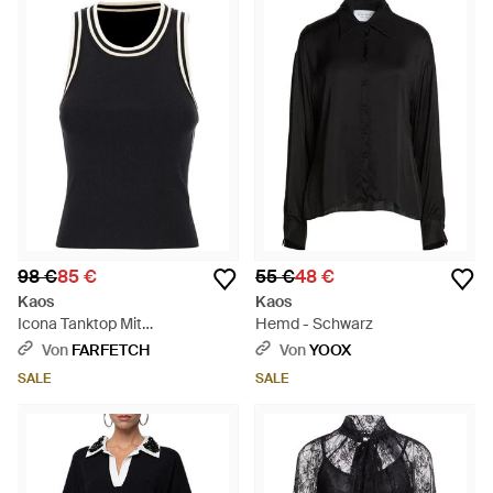
98 €
85 €
55 €
48 €
Kaos
Kaos
Icona Tanktop Mit
Hemd - Schwarz
Kontrastdetails - Schwarz
Von
FARFETCH
Von
YOOX
SALE
SALE