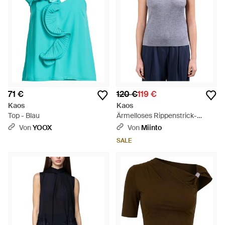
71 €
120 €
119 €
Kaos
Kaos
Top - Blau
Ärmelloses Rippenstrick-
Wolltop Mit Rollkragen - Blau
Von
YOOX
Von
Miinto
SALE