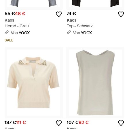
55 €
48 €
74 €
Kaos
Kaos
Hemd - Grau
Top - Schwarz
Von
YOOX
Von
YOOX
SALE
137 €
111 €
107 €
92 €