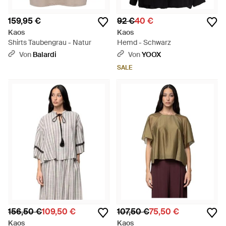
159,95 €
92 €
40 €
Kaos
Kaos
Shirts Taubengrau - Natur
Hemd - Schwarz
Von
Balardi
Von
YOOX
SALE
156,50 €
109,50 €
107,50 €
75,50 €
Kaos
Kaos