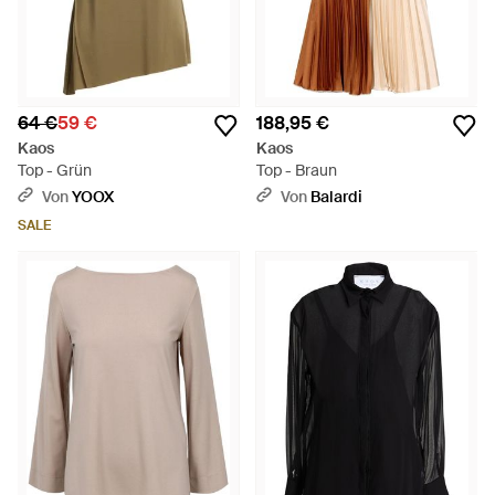
64 €
59 €
188,95 €
Kaos
Kaos
Top - Grün
Top - Braun
Von
YOOX
Von
Balardi
SALE