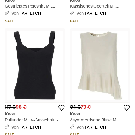
Kaos
Kaos
Gestricktes Poloshirt Mit
Klassisches Oberteil Mit
Schmucksteinen - Natur
Seitenschlitz - Natur
Von
FARFETCH
Von
FARFETCH
SALE
SALE
117 €
98 €
84 €
73 €
Kaos
Kaos
Pullunder Mit V-Ausschnitt -
Asymmetrische Bluse Mit
Schwarz
Rüschen - Natur
Von
FARFETCH
Von
FARFETCH