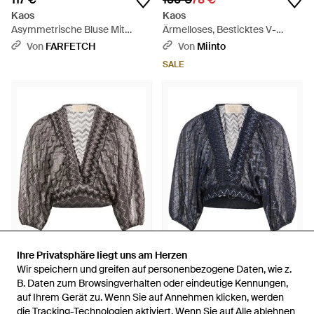
Kaos
Kaos
Asymmetrische Bluse Mit
Ärmelloses, Besticktes V-
Raffungen - Braun
Ausschnitt-Top - Weiß
Von
FARFETCH
Von
Miinto
SALE
Ihre Privatsphäre liegt uns am Herzen
Ihre Privatsphäre liegt uns am Herzen
77 €
36 €
77 €
36 €
Wir speichern und greifen auf personenbezogene Daten, wie z.
Wir speichern und greifen auf personenbezogene Daten, wie z.
Kaos
Kaos
B. Daten zum Browsingverhalten oder eindeutige Kennungen,
B. Daten zum Browsingverhalten oder eindeutige Kennungen,
Top - Grau
Top - Blau
auf Ihrem Gerät zu. Wenn Sie auf Annehmen klicken, werden
auf Ihrem Gerät zu. Wenn Sie auf Annehmen klicken, werden
die Tracking-Technologien aktiviert. Wenn Sie auf Alle ablehnen
die Tracking-Technologien aktiviert. Wenn Sie auf Alle ablehnen
Von
YOOX
Von
YOOX