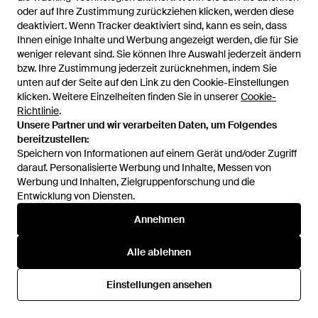
oder auf Ihre Zustimmung zurückziehen klicken, werden diese
oder auf Ihre Zustimmung zurückziehen klicken, werden diese
SALE
SALE
deaktiviert. Wenn Tracker deaktiviert sind, kann es sein, dass
deaktiviert. Wenn Tracker deaktiviert sind, kann es sein, dass
Ihnen einige Inhalte und Werbung angezeigt werden, die für Sie
Ihnen einige Inhalte und Werbung angezeigt werden, die für Sie
weniger relevant sind. Sie können Ihre Auswahl jederzeit ändern
weniger relevant sind. Sie können Ihre Auswahl jederzeit ändern
bzw. Ihre Zustimmung jederzeit zurücknehmen, indem Sie
bzw. Ihre Zustimmung jederzeit zurücknehmen, indem Sie
unten auf der Seite auf den Link zu den Cookie-Einstellungen
unten auf der Seite auf den Link zu den Cookie-Einstellungen
klicken. Weitere Einzelheiten finden Sie in unserer
klicken. Weitere Einzelheiten finden Sie in unserer
Cookie-
Cookie-
Richtlinie
Richtlinie
.
.
Unsere Partner und wir verarbeiten Daten, um Folgendes
Unsere Partner und wir verarbeiten Daten, um Folgendes
bereitzustellen:
bereitzustellen:
Speichern von Informationen auf einem Gerät und/oder Zugriff
Speichern von Informationen auf einem Gerät und/oder Zugriff
darauf. Personalisierte Werbung und Inhalte, Messen von
darauf. Personalisierte Werbung und Inhalte, Messen von
Werbung und Inhalten, Zielgruppenforschung und die
Werbung und Inhalten, Zielgruppenforschung und die
Entwicklung von Diensten.
Entwicklung von Diensten.
100 €
83 €
110 €
53 €
Annehmen
Annehmen
Kaos
Kaos
Top - Natur
Hemd - Braun
Alle ablehnen
Alle ablehnen
Von
YOOX
Von
YOOX
SALE
Einstellungen ansehen
Einstellungen ansehen
SALE