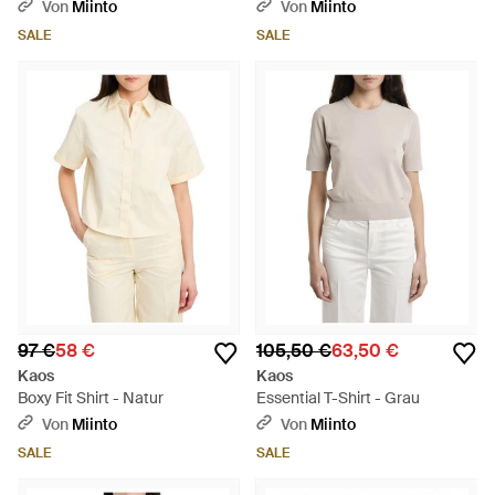
Accessoire Und Trägern -
Von
Miinto
Von
Miinto
Natur
SALE
SALE
97 €
58 €
105,50 €
63,50 €
Kaos
Kaos
Boxy Fit Shirt - Natur
Essential T-Shirt - Grau
Von
Miinto
Von
Miinto
SALE
SALE