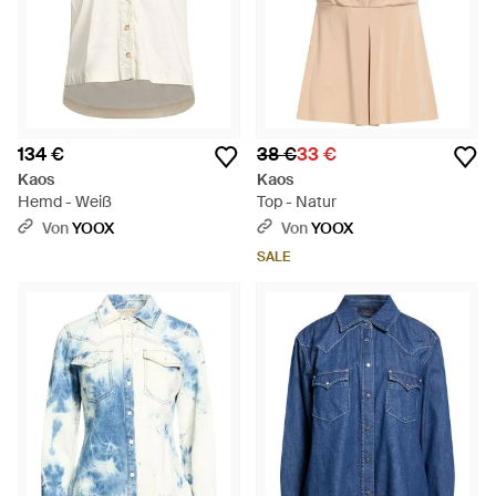
134 €
38 €
33 €
Kaos
Kaos
Hemd - Weiß
Top - Natur
Von
YOOX
Von
YOOX
SALE