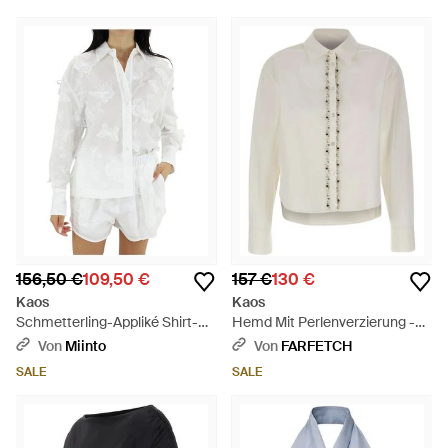
156,50 €
109,50 €
157 €
130 €
Kaos
Kaos
Schmetterling-Appliké Shirt-
Hemd Mit Perlenverzierung -
Bluse - Weiß
Weiß
Von
Miinto
Von
FARFETCH
SALE
SALE