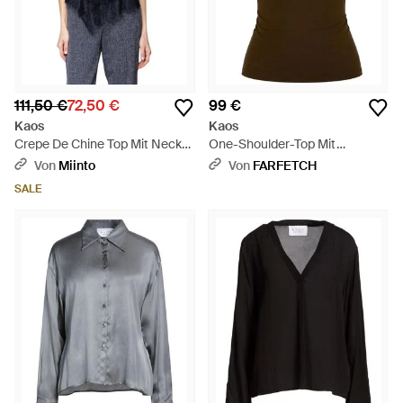
111,50 €
72,50 €
99 €
Kaos
Kaos
Crepe De Chine Top Mit Neck
One-Shoulder-Top Mit
Tie - Schwarz
Ringdetail - Grün
Von
Miinto
Von
FARFETCH
SALE