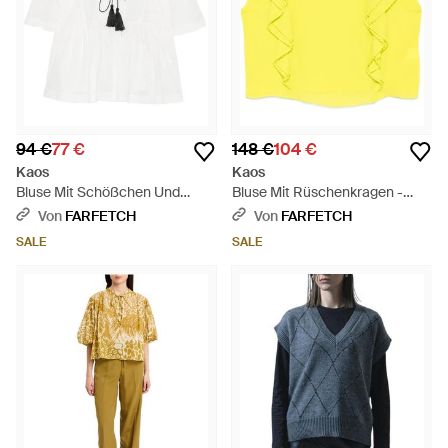
94 €
77 €
148 €
104 €
Kaos
Kaos
Bluse Mit Schößchen Und
Bluse Mit Rüschenkragen -
Quaste - Weiß
Gelb
Von
FARFETCH
Von
FARFETCH
SALE
SALE