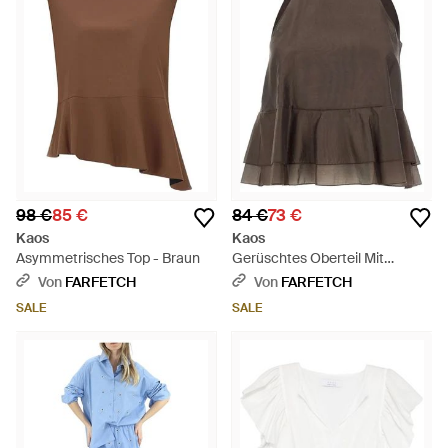
98 €
85 €
84 €
73 €
Kaos
Kaos
Asymmetrisches Top - Braun
Gerüschtes Oberteil Mit
Schleifenverschluss - Braun
Von
FARFETCH
Von
FARFETCH
SALE
SALE