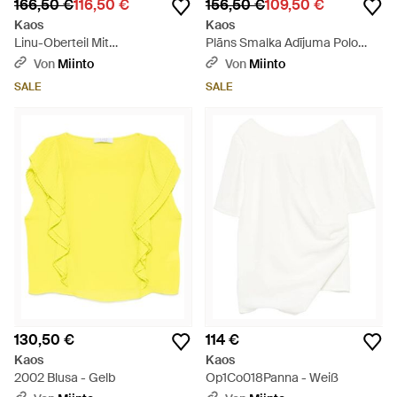
166,50 €
116,50 €
156,50 €
109,50 €
Kaos
Kaos
Linu-Oberteil Mit
Plāns Smalka Adījuma Polo
Blumenakzenten - Braun
Krekls - Blau
Von
Miinto
Von
Miinto
SALE
SALE
130,50 €
114 €
Kaos
Kaos
2002 Blusa - Gelb
Op1Co018Panna - Weiß