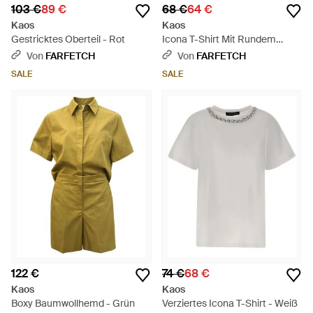
103 €
89 €
68 €
64 €
Kaos
Kaos
Gestricktes Oberteil - Rot
Icona T-Shirt Mit Rundem
Ausschnitt - Natur
Von
FARFETCH
Von
FARFETCH
SALE
SALE
122 €
74 €
68 €
Kaos
Kaos
Boxy Baumwollhemd - Grün
Verziertes Icona T-Shirt - Weiß