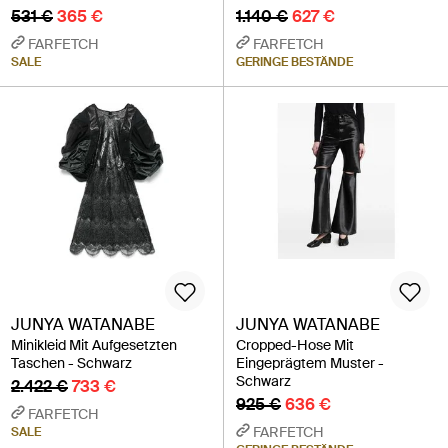
531 €
365 €
1.140 €
627 €
FARFETCH
FARFETCH
SALE
GERINGE BESTÄNDE
JUNYA WATANABE
JUNYA WATANABE
Minikleid Mit Aufgesetzten
Cropped-Hose Mit
Taschen - Schwarz
Eingeprägtem Muster -
Schwarz
2.422 €
733 €
925 €
636 €
FARFETCH
FARFETCH
SALE