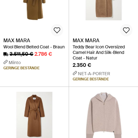
MAX MARA
MAX MARA
Wool Blend Belted Coat - Braun
Teddy Bear Icon Oversized
Camel Hair And Silk-Blend
3.511,50 €
2.786 €
Coat - Natur
Miinto
2.350 €
GERINGE BESTÄNDE
NET-A-PORTER
GERINGE BESTÄNDE