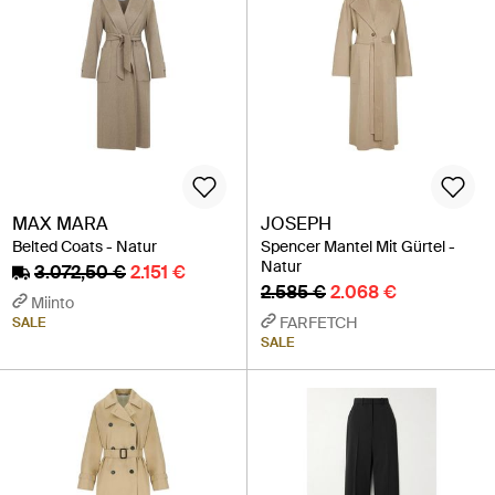
MAX MARA
JOSEPH
Belted Coats - Natur
Spencer Mantel Mit Gürtel -
Natur
3.072,50 €
2.151 €
2.585 €
2.068 €
Miinto
FARFETCH
SALE
SALE