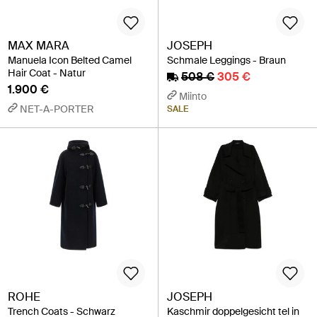
MAX MARA
JOSEPH
Manuela Icon Belted Camel
Schmale Leggings - Braun
Hair Coat - Natur
508 €
305 €
1.900 €
Miinto
NET-A-PORTER
SALE
ROHE
JOSEPH
Trench Coats - Schwarz
Kaschmir doppelgesicht tel in