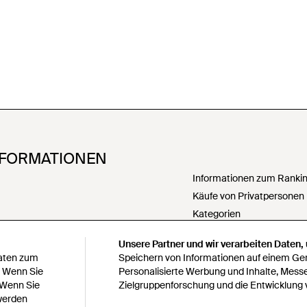
NFORMATIONEN
Informationen zum Ranking
Käufe von Privatpersonen
Kategorien
PartnerIn werden
Unsere Partner und wir verarbeiten Daten,
Meine personenbezogenen
Daten zum
Speichern von Informationen auf einem Gerä
weitergeben
. Wenn Sie
Personalisierte Werbung und Inhalte, Mess
 Wenn Sie
Zielgruppenforschung und die Entwicklung 
Erklärung zur modernen S
 werden
Erklärung zu Paragraph 1