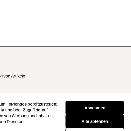
 von Artikeln
 um Folgendes bereitzustellen:
 Daten nicht verkaufen oder
Annehmen
t und/oder Zugriff darauf.
en von Werbung und Inhalten,
Alle ablehnen
von Diensten.
klaverei
72 Companies Act 2016