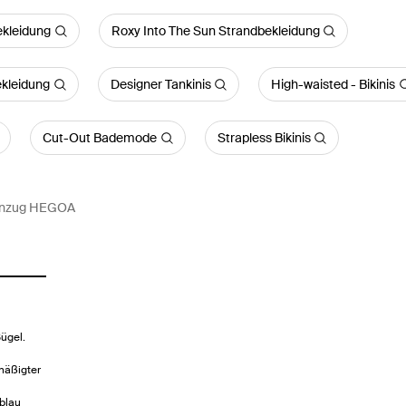
kleidung
Roxy Into The Sun Strandbekleidung
ekleidung
Designer Tankinis
High-waisted - Bikinis
Cut-Out Bademode
Strapless Bikinis
nzug HEGOA
ügel.
mäßigter
 blau