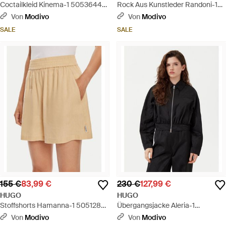
Coctailkleid Kinema-1 50536440
Rock Aus Kunstleder Randoni-1
Slim Fit - Schwarz
50563258 Regular Fit - Blau
Von
Modivo
Von
Modivo
SALE
SALE
155 €
83,99 €
230 €
127,99 €
HUGO
HUGO
Stoffshorts Hamanna-1 50512875
Übergangsjacke Aleria-1
Regular Fit - Natur
50538791 Regular Fit - Schwarz
Von
Modivo
Von
Modivo