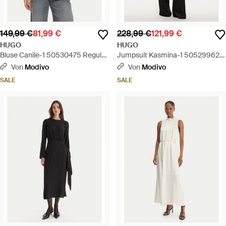
149,99 €
81,99 €
228,99 €
121,99 €
HUGO
HUGO
Bluse Canile-1 50530475 Regular
Jumpsuit Kasmina-1 50529962
Fit - Grün
Regular Fit - Schwarz
Von
Modivo
Von
Modivo
SALE
SALE