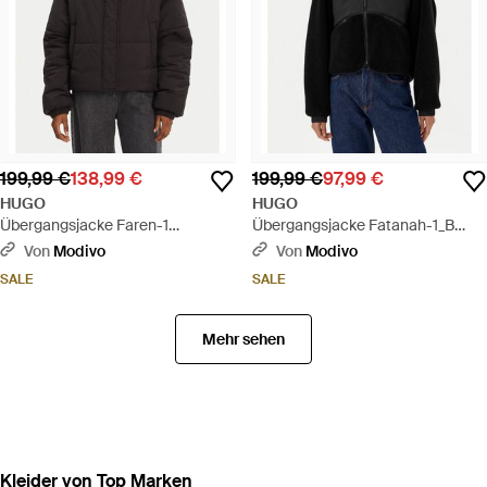
199,99 €
138,99 €
199,99 €
97,99 €
HUGO
HUGO
Übergangsjacke Faren-1
Übergangsjacke Fatanah-1_B
50545657 Regular Fit - Schwarz
50545637 Regular Fit - Schwarz
Von
Modivo
Von
Modivo
SALE
SALE
Mehr sehen
Kleider von Top Marken