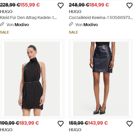
228,99 €
155,99 €
248,99 €
184,99 €
HUGO
HUGO
Kleid Für Den Alltag Kadele-1
Coctailkleid Kewina-1 50566973
50547704 Regular Fit - Schwarz
Écru Slim Fit - Weiß
Von
Modivo
Von
Modivo
SALE
SALE
199,99 €
183,99 €
159,99 €
143,99 €
HUGO
HUGO