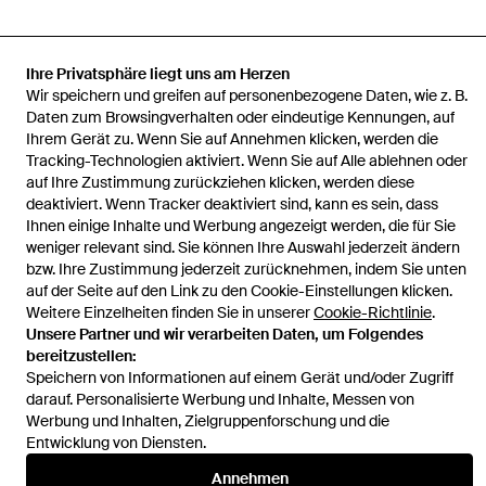
Ihre Privatsphäre liegt uns am Herzen
Startseite
Damen Kleider
HUGO Kleider
Coctailkleid Kaparti-1
Wir speichern und greifen auf personenbezogene Daten, wie z. B.
50533629 Regular Fit
Daten zum Browsingverhalten oder eindeutige Kennungen, auf
Ihrem Gerät zu. Wenn Sie auf Annehmen klicken, werden die
Tracking-Technologien aktiviert. Wenn Sie auf Alle ablehnen oder
auf Ihre Zustimmung zurückziehen klicken, werden diese
deaktiviert. Wenn Tracker deaktiviert sind, kann es sein, dass
Ihnen einige Inhalte und Werbung angezeigt werden, die für Sie
Hilfe und Informationen
weniger relevant sind. Sie können Ihre Auswahl jederzeit ändern
bzw. Ihre Zustimmung jederzeit zurücknehmen, indem Sie unten
auf der Seite auf den Link zu den Cookie-Einstellungen klicken.
Weitere Einzelheiten finden Sie in unserer
Cookie-Richtlinie
.
Unsere Partner und wir verarbeiten Daten, um Folgendes
bereitzustellen:
Speichern von Informationen auf einem Gerät und/oder Zugriff
darauf. Personalisierte Werbung und Inhalte, Messen von
Werbung und Inhalten, Zielgruppenforschung und die
Entwicklung von Diensten.
Annehmen