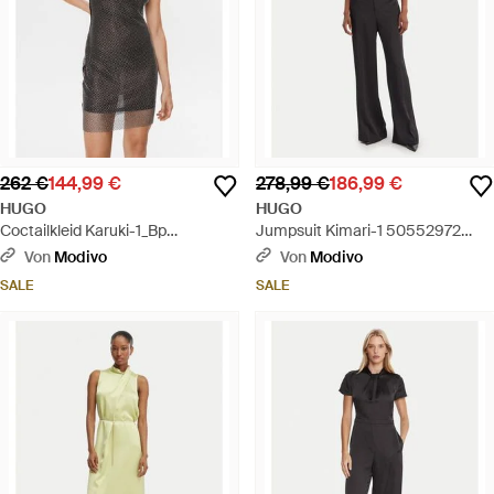
262 €
144,99 €
278,99 €
186,99 €
HUGO
HUGO
Coctailkleid Karuki-1_Bp
Jumpsuit Kimari-1 50552972
50508896 Regular Fit - Schwarz
Regular Fit - Blau
Von
Modivo
Von
Modivo
SALE
SALE