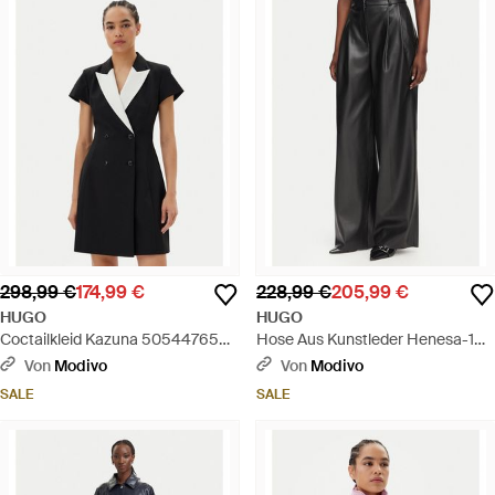
298,99 €
174,99 €
228,99 €
205,99 €
HUGO
HUGO
Coctailkleid Kazuna 50544765
Hose Aus Kunstleder Henesa-1
Regular Fit - Schwarz
50563243 Regular Fit - Schwarz
Von
Modivo
Von
Modivo
SALE
SALE