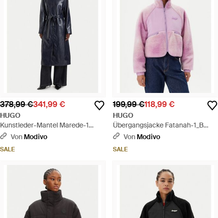
378,99 €
341,99 €
199,99 €
118,99 €
HUGO
HUGO
Kunstleder-Mantel Marede-1
Übergangsjacke Fatanah-1_B
50563173 Regular Fit - Blau
50541233 Regular Fit - Lila
Von
Modivo
Von
Modivo
SALE
SALE