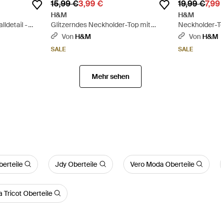
15,99 €
3,99 €
19,99 €
7,99
H&M
H&M
ldetail -
Glitzerndes Neckholder-Top mit
Neckholder-T
Schnürdetail - Natur
Schwarz
Von
H&M
Von
H&M
SALE
SALE
Mehr sehen
erteile
Jdy Oberteile
Vero Moda Oberteile
 Tricot Oberteile