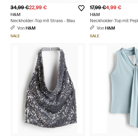
34,99 €
22,99 €
17,99 €
4,99 €
H&M
H&M
Neckholder-Top mit Strass - Blau
Neckholder-Top mit Pep
Schwarz
Von
H&M
Von
H&M
SALE
SALE