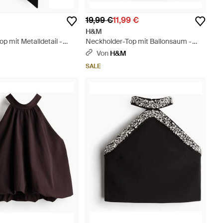
19,99 €
11,99 €
H&M
p mit Metalldetail -
Neckholder-Top mit Ballonsaum -
Grün
Von
H&M
SALE