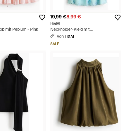
19,99 €
8,99 €
H&M
op mit Peplum - Pink
Neckholder-Kleid mit
Wasserfallausschnitt - Blau
Von
H&M
SALE