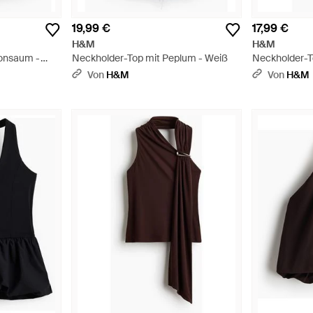
19,99 €
17,99 €
H&M
H&M
lonsaum -
Neckholder-Top mit Peplum - Weiß
Neckholder-To
Schwarz
Von
H&M
Von
H&M