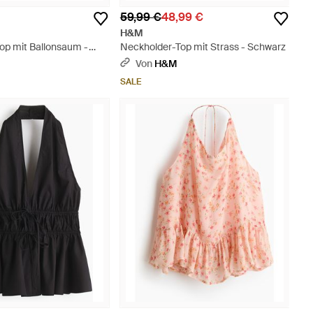
59,99 €
48,99 €
H&M
op mit Ballonsaum -
Neckholder-Top mit Strass - Schwarz
Von
H&M
SALE