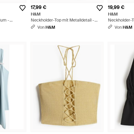
17,99 €
19,99 €
H&M
H&M
lum -
Neckholder-Top mit Metalldetail -
Neckholder-T
Braun
Schwarz
Von
H&M
Von
H&M