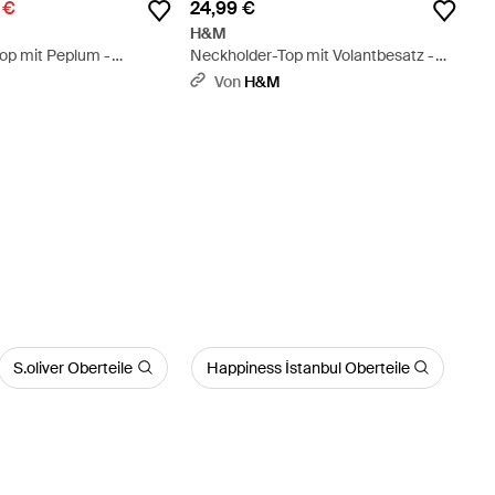
 €
24,99 €
H&M
op mit Peplum -
Neckholder-Top mit Volantbesatz -
Pink
Von
H&M
S.oliver Oberteile
Happiness İstanbul Oberteile