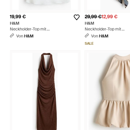
19,99 €
29,99 €
12,99 €
H&M
H&M
Neckholder-Top mit
Neckholder-Top mit
Wasserfallausschnitt - Weiß
Wasserfallausschnitt - R
Von
H&M
Von
H&M
SALE