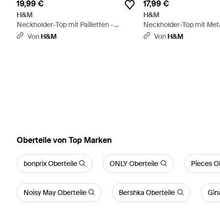
19,99 €
17,99 €
H&M
H&M
Neckholder-Top mit Pailletten -
Neckholder-Top mit Metal
Mettallic
Blau
Von
H&M
Von
H&M
Oberteile von Top Marken
bonprix Oberteile
ONLY Oberteile
Pieces Ob
Noisy May Oberteile
Bershka Oberteile
Gina