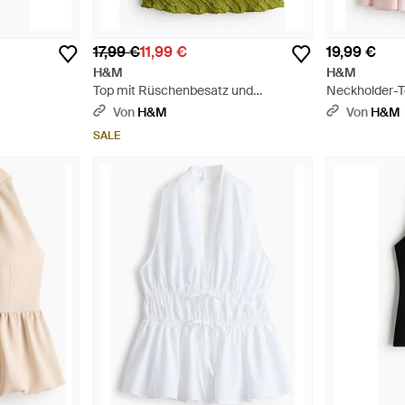
17,99 €
11,99 €
19,99 €
H&M
H&M
Top mit Rüschenbesatz und
Neckholder-T
ot
Wasserfallausschnitt - Grün
Von
H&M
Von
H&M
SALE