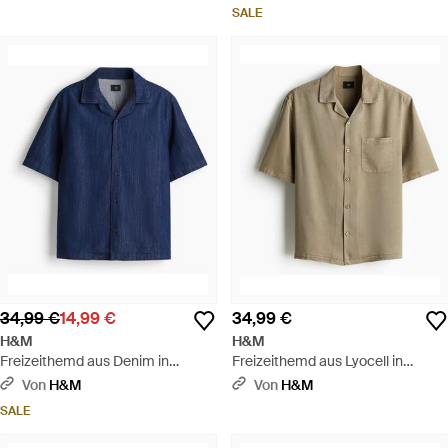
SALE
34,99 €
14,99 €
34,99 €
H&M
H&M
Freizeithemd aus Denim in
Freizeithemd aus Lyocell in
Regular Fit - Blau
Regular Fit - Grün
Von
H&M
Von
H&M
SALE