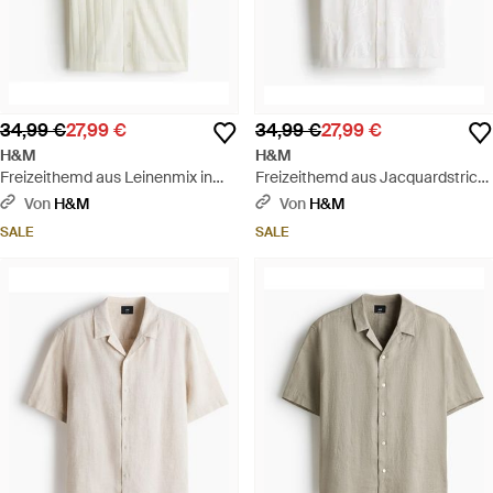
34,99 €
27,99 €
34,99 €
27,99 €
H&M
H&M
Freizeithemd aus Leinenmix in
Freizeithemd aus Jacquardstrick
Regular Fit - Weiß
in Regular Fit - Weiß
Von
H&M
Von
H&M
SALE
SALE