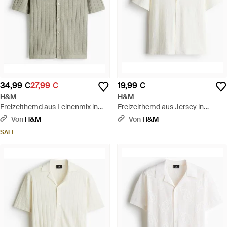
34,99 €
27,99 €
19,99 €
H&M
H&M
Freizeithemd aus Leinenmix in
Freizeithemd aus Jersey in
Regular Fit - Grau
Regular Fit - Weiß
Von
H&M
Von
H&M
SALE