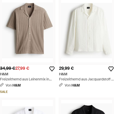
34,99 €
27,99 €
29,99 €
H&M
H&M
Freizeithemd aus Leinenmix in
Freizeithemd aus Jacquardstoff in
Regular Fit - Natur
Regular Fit - Weiß
Von
H&M
Von
H&M
SALE