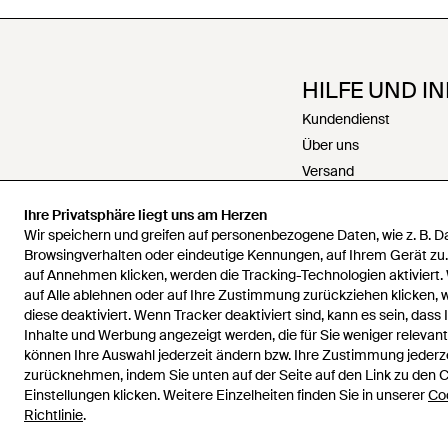
HILFE UND I
Kundendienst
Über uns
Versand
Rückgabe
Ihre Privatsphäre liegt uns am Herzen
Zahlungen
Wir speichern und greifen auf personenbezogene Daten, wie z. B. 
Rückerstattungen
Browsingverhalten oder eindeutige Kennungen, auf Ihrem Gerät zu
auf Annehmen klicken, werden die Tracking-Technologien aktiviert.
Karriere
auf Alle ablehnen oder auf Ihre Zustimmung zurückziehen klicken,
Kontakt
diese deaktiviert. Wenn Tracker deaktiviert sind, kann es sein, dass 
Allgemeine Geschäfts
Inhalte und Werbung angezeigt werden, die für Sie weniger relevant 
Datenschutz & Cookie
können Ihre Auswahl jederzeit ändern bzw. Ihre Zustimmung jederz
zurücknehmen, indem Sie unten auf der Seite auf den Link zu den 
Geistiges Eigentum
Einstellungen klicken. Weitere Einzelheiten finden Sie in unserer
Co
Richtlinie
.