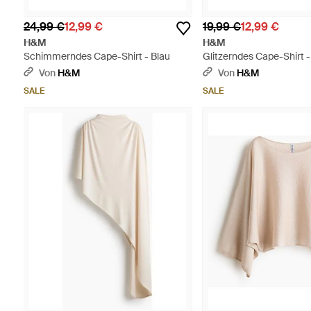
24,99 €
12,99 €
19,99 €
12,99 €
H&M
H&M
Schimmerndes Cape-Shirt - Blau
Glitzerndes Cape-Shirt 
Von
H&M
Von
H&M
SALE
SALE