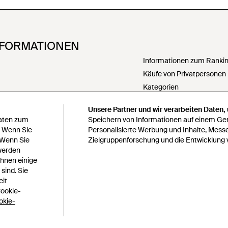
NFORMATIONEN
Informationen zum Ranking
Käufe von Privatpersonen
Kategorien
PartnerIn werden
Unsere Partner und wir verarbeiten Daten,
Meine personenbezogenen
Daten zum
Speichern von Informationen auf einem Gerä
weitergeben
. Wenn Sie
Personalisierte Werbung und Inhalte, Mess
 Wenn Sie
Zielgruppenforschung und die Entwicklung 
Erklärung zur modernen S
 werden
Erklärung zu Paragraph 1
Ihnen einige
bedingungen
Verantwortungsbewusste 
sind. Sie
s
Verhaltenskodex
eit
Cookie-
Lyst survey sweepstakes off
okie-