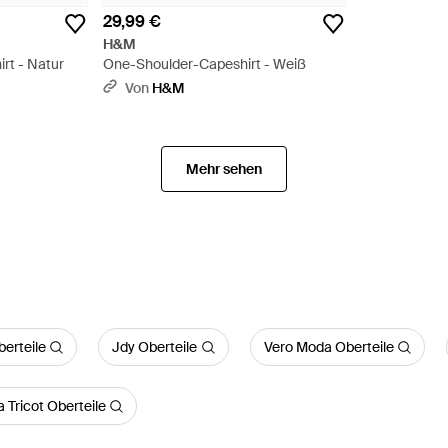
29,99 €
H&M
rt - Natur
One-Shoulder-Capeshirt - Weiß
Von
H&M
Mehr sehen
erteile
Jdy Oberteile
Vero Moda Oberteile
 Tricot Oberteile