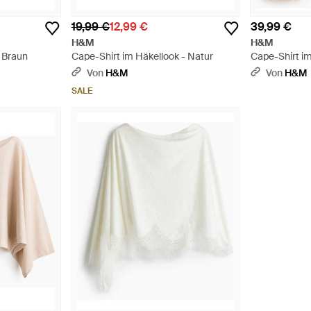
19,99 €
12,99 €
39,99 €
H&M
H&M
- Braun
Cape-Shirt im Häkellook - Natur
Cape-Shirt im
Von
H&M
Von
H&M
SALE