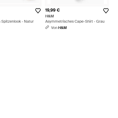
19,99 €
H&M
 Spitzenlook - Natur
Asymmetrisches Cape-Shirt - Grau
Von
H&M