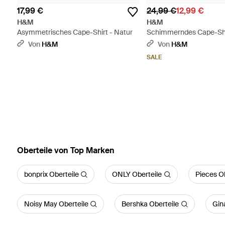
17,99 €
24,99 €
12,99 €
H&M
H&M
Asymmetrisches Cape-Shirt - Natur
Schimmerndes Cape-Shi
Von
H&M
Von
H&M
SALE
Oberteile von Top Marken
bonprix Oberteile
ONLY Oberteile
Pieces Ob
Noisy May Oberteile
Bershka Oberteile
Gina