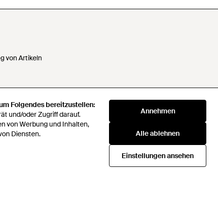
 von Artikeln
 um Folgendes bereitzustellen:
 Daten nicht verkaufen oder
Annehmen
t und/oder Zugriff darauf.
en von Werbung und Inhalten,
Alle ablehnen
von Diensten.
klaverei
72 Companies Act 2016
Einstellungen ansehen
Beschaffungsstrategie
icial rules