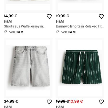
14,99 €
19,99 €
H&M
H&M
Shorts aus Waffeljersey in
Baumwollshorts in Relaxed Fit -
Relaxed Fit - Weiß
Natur
Von
H&M
Von
H&M
34,99 €
19,99 €
10,99 €
H&M
H&M