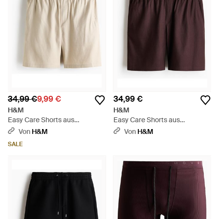
34,99 €
9,99 €
34,99 €
H&M
H&M
Easy Care Shorts aus
Easy Care Shorts aus
Leinenmix in Relaxed Fit -
Leinenmix in Relaxed Fit -
Von
H&M
Von
H&M
Natur
Braun
SALE