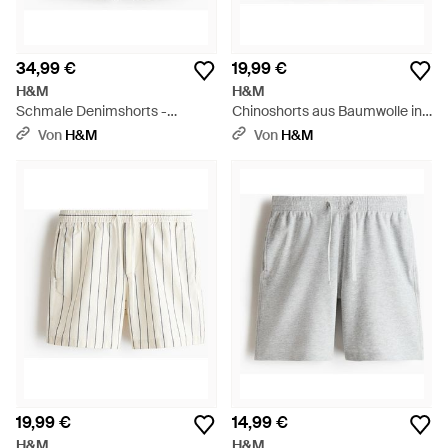
34,99 €
19,99 €
H&M
H&M
Schmale Denimshorts -
Chinoshorts aus Baumwolle in
Schwarz
Regular Fit - Mehrfarbig
Von
H&M
Von
H&M
19,99 €
14,99 €
H&M
H&M