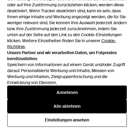
oder auf Ihre Zustimmung zurückziehen klicken, werden diese
oder auf Ihre Zustimmung zurückziehen klicken, werden diese
deaktiviert. Wenn Tracker deaktiviert sind, kann es sein, dass
deaktiviert. Wenn Tracker deaktiviert sind, kann es sein, dass
Ihnen einige Inhalte und Werbung angezeigt werden, die für Sie
Ihnen einige Inhalte und Werbung angezeigt werden, die für Sie
weniger relevant sind. Sie können Ihre Auswahl jederzeit ändern
weniger relevant sind. Sie können Ihre Auswahl jederzeit ändern
19,99 €
34,99 €
bzw. Ihre Zustimmung jederzeit zurücknehmen, indem Sie
bzw. Ihre Zustimmung jederzeit zurücknehmen, indem Sie
unten auf der Seite auf den Link zu den Cookie-Einstellungen
unten auf der Seite auf den Link zu den Cookie-Einstellungen
H&M
H&M
klicken. Weitere Einzelheiten finden Sie in unserer
klicken. Weitere Einzelheiten finden Sie in unserer
Cookie-
Cookie-
Chinoshorts aus Baumwolle in
Baggy Denimshorts - Grau
Richtlinie
Richtlinie
.
.
Regular Fit - Blau
Von
H&M
Von
H&M
Unsere Partner und wir verarbeiten Daten, um Folgendes
Unsere Partner und wir verarbeiten Daten, um Folgendes
bereitzustellen:
bereitzustellen:
Speichern von Informationen auf einem Gerät und/oder Zugriff
Speichern von Informationen auf einem Gerät und/oder Zugriff
darauf. Personalisierte Werbung und Inhalte, Messen von
darauf. Personalisierte Werbung und Inhalte, Messen von
Werbung und Inhalten, Zielgruppenforschung und die
Werbung und Inhalten, Zielgruppenforschung und die
Entwicklung von Diensten.
Entwicklung von Diensten.
Annehmen
Annehmen
Alle ablehnen
Alle ablehnen
Einstellungen ansehen
Einstellungen ansehen