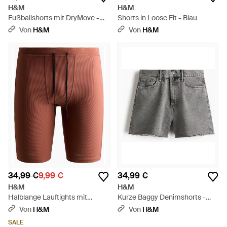
H&M
H&M
Fußballshorts mit DryMove -
Shorts in Loose Fit - Blau
Grün
Von
H&M
Von
H&M
34,99 €
9,99 €
34,99 €
H&M
H&M
Halblange Lauftights mit
Kurze Baggy Denimshorts -
DryMove - Rot
Grau
Von
H&M
Von
H&M
SALE