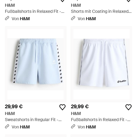
H&M
H&M
Fußballshorts in Relaxed Fit -
Shorts mit Coating in Relaxed
Schwarz
Fit - Schwarz
Von
H&M
Von
H&M
29,99 €
29,99 €
H&M
H&M
Sweatshorts in Regular Fit -
Fußballshorts in Relaxed Fit -
Blau
Weiß
Von
H&M
Von
H&M