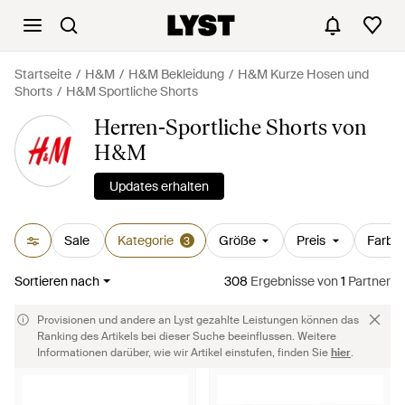
Startseite
H&M
H&M Bekleidung
H&M Kurze Hosen und
Shorts
H&M Sportliche Shorts
Herren-Sportliche Shorts von
H&M
Updates erhalten
Sale
Kategorie
Größe
Preis
Farbe
3
Sortieren nach
308
Ergebnisse
von
1
Partner
Provisionen und andere an Lyst gezahlte Leistungen können das
Ranking des Artikels bei dieser Suche beeinflussen. Weitere
Informationen darüber, wie wir Artikel einstufen, finden Sie
hier
.