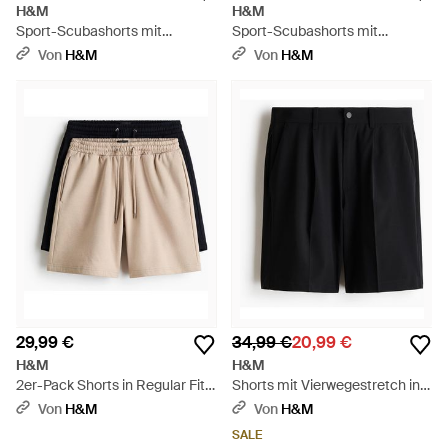
H&M
H&M
Sport-Scubashorts mit
Sport-Scubashorts mit
DryMove - Schwarz
DryMove - Schwarz
Von
H&M
Von
H&M
29,99 €
34,99 €
20,99 €
H&M
H&M
2er-Pack Shorts in Regular Fit -
Shorts mit Vierwegestretch in
Natur
Loose Fit - Schwarz
Von
H&M
Von
H&M
SALE