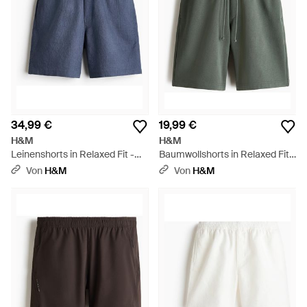
34,99 €
19,99 €
H&M
H&M
Leinenshorts in Relaxed Fit -
Baumwollshorts in Relaxed Fit -
Blau
Grün
Von
H&M
Von
H&M