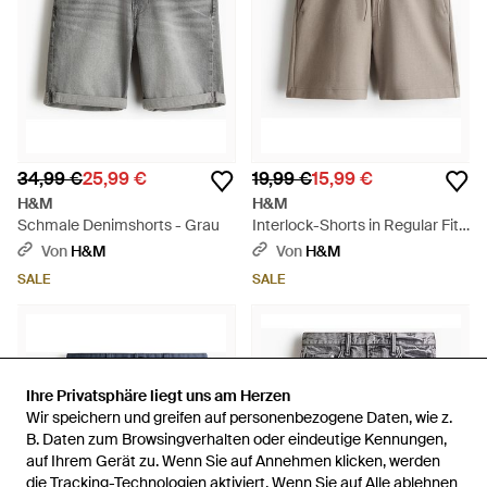
34,99 €
25,99 €
19,99 €
15,99 €
H&M
H&M
Schmale Denimshorts - Grau
Interlock-Shorts in Regular Fit -
Braun
Von
H&M
Von
H&M
SALE
SALE
Ihre Privatsphäre liegt uns am Herzen
Ihre Privatsphäre liegt uns am Herzen
Wir speichern und greifen auf personenbezogene Daten, wie z.
Wir speichern und greifen auf personenbezogene Daten, wie z.
B. Daten zum Browsingverhalten oder eindeutige Kennungen,
B. Daten zum Browsingverhalten oder eindeutige Kennungen,
auf Ihrem Gerät zu. Wenn Sie auf Annehmen klicken, werden
auf Ihrem Gerät zu. Wenn Sie auf Annehmen klicken, werden
die Tracking-Technologien aktiviert. Wenn Sie auf Alle ablehnen
die Tracking-Technologien aktiviert. Wenn Sie auf Alle ablehnen