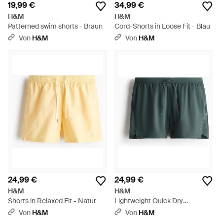
19,99 €
34,99 €
H&M
H&M
Patterned swim shorts - Braun
Cord-Shorts in Loose Fit - Blau
Von
H&M
Von
H&M
24,99 €
24,99 €
H&M
H&M
Shorts in Relaxed Fit - Natur
Lightweight Quick Dry
Laufshorts - Grün
Von
H&M
Von
H&M