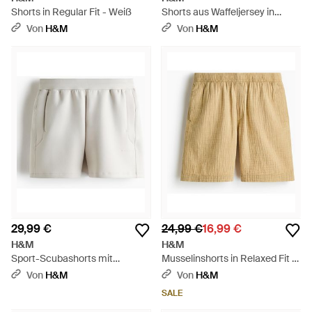
Shorts in Regular Fit - Weiß
Shorts aus Waffeljersey in
Relaxed Fit - Weiß
Von
H&M
Von
H&M
29,99 €
24,99 €
16,99 €
H&M
H&M
Sport-Scubashorts mit
Musselinshorts in Relaxed Fit -
DryMove - Weiß
Natur
Von
H&M
Von
H&M
SALE