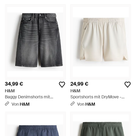
34,99 €
24,99 €
H&M
H&M
Baggy Denimshorts mit
Sportshorts mit DryMove -
Twistdetail - Grau
Weiß
Von
H&M
Von
H&M