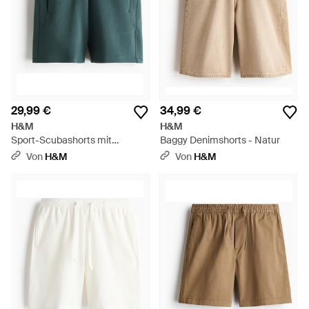
29,99 €
34,99 €
H&M
H&M
Sport-Scubashorts mit
Baggy Denimshorts - Natur
DryMove - Grün
Von
H&M
Von
H&M