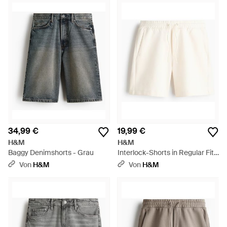
34,99 €
19,99 €
H&M
H&M
Baggy Denimshorts - Grau
Interlock-Shorts in Regular Fit -
Weiß
Von
H&M
Von
H&M