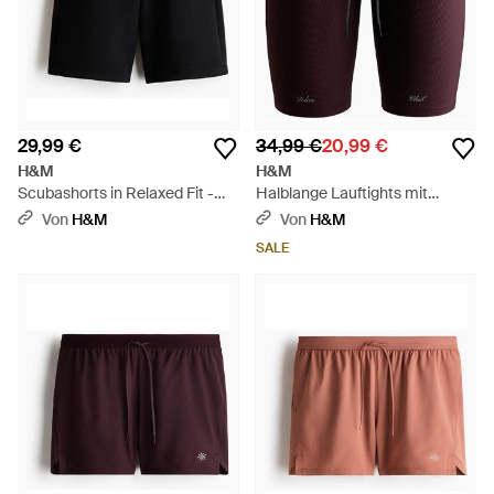
29,99 €
34,99 €
20,99 €
H&M
H&M
Scubashorts in Relaxed Fit -
Halblange Lauftights mit
Schwarz
DryMove - Mehrfarbig
Von
H&M
Von
H&M
SALE