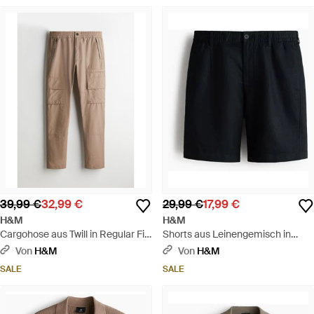
39,99 €
32,99 €
29,99 €
17,99 €
H&M
H&M
Cargohose aus Twill in Regular Fit
Shorts aus Leinengemisch in
- Natur
Relaxed Fit - Schwarz
Von
H&M
Von
H&M
SALE
SALE