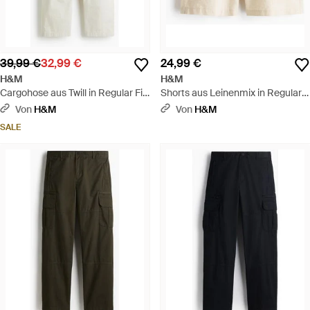
39,99 €
32,99 €
24,99 €
H&M
H&M
Cargohose aus Twill in Regular Fit
Shorts aus Leinenmix in Regular
- Weiß
Fit - Natur
Von
H&M
Von
H&M
SALE