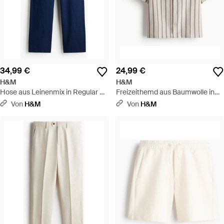
34,99 €
24,99 €
H&M
H&M
Hose aus Leinenmix in Regular Fit
Freizeithemd aus Baumwolle in
- Blau
Regular Fit - Weiß
Von
H&M
Von
H&M