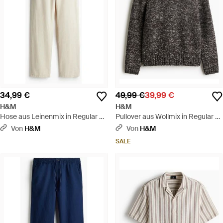
34,99 €
49,99 €
39,99 €
H&M
H&M
Hose aus Leinenmix in Regular Fit
Pullover aus Wollmix in Regular Fit
- Weiß
- Grau
Von
H&M
Von
H&M
SALE