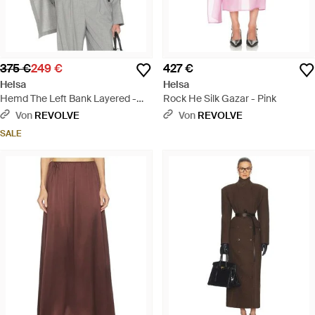
375 €
249 €
427 €
Helsa
Helsa
Hemd The Left Bank Layered -
Rock He Silk Gazar - Pink
Grau
Von
REVOLVE
Von
REVOLVE
SALE