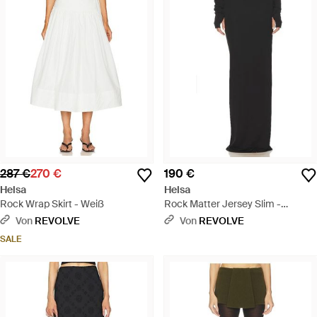
287 €
270 €
190 €
Helsa
Helsa
Rock Wrap Skirt - Weiß
Rock Matter Jersey Slim -
Schwarz
Von
REVOLVE
Von
REVOLVE
SALE