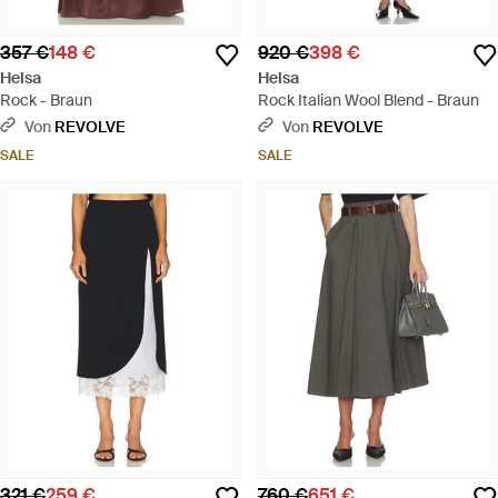
357 €
148 €
920 €
398 €
Helsa
Helsa
Rock - Braun
Rock Italian Wool Blend - Braun
Von
REVOLVE
Von
REVOLVE
SALE
SALE
321 €
259 €
760 €
651 €