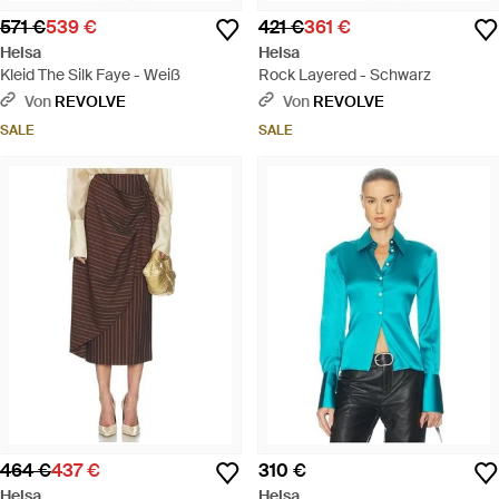
571 €
539 €
421 €
361 €
Helsa
Helsa
Kleid The Silk Faye - Weiß
Rock Layered - Schwarz
Von
REVOLVE
Von
REVOLVE
SALE
SALE
464 €
437 €
310 €
Helsa
Helsa