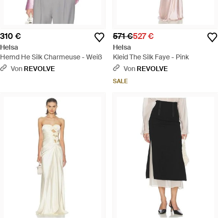
310 €
571 €
527 €
Helsa
Helsa
Hemd He Silk Charmeuse - Weiß
Kleid The Silk Faye - Pink
Von
REVOLVE
Von
REVOLVE
SALE