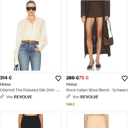
314 €
269 €
75 €
Helsa
Helsa
Oberteil The Relaxed Silk Shirt -
Rock Italian Wool Blend - Schwarz
Blau
Von
REVOLVE
Von
REVOLVE
SALE