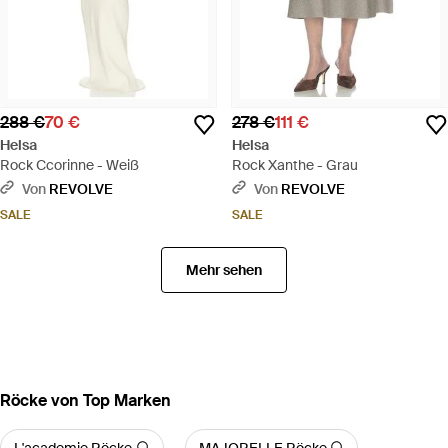
288 €
70 €
278 €
111 €
Helsa
Helsa
Rock Ccorinne - Weiß
Rock Xanthe - Grau
Von
REVOLVE
Von
REVOLVE
SALE
SALE
Mehr sehen
Röcke von Top Marken
L'academie Röcke
MAJORELLE Röcke