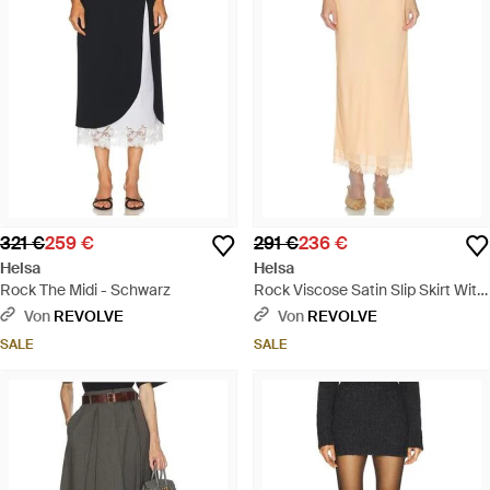
321 €
259 €
291 €
236 €
Helsa
Helsa
Rock The Midi - Schwarz
Rock Viscose Satin Slip Skirt With
Lace - Weiß
Von
REVOLVE
Von
REVOLVE
SALE
SALE